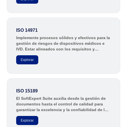
ISO 15189
procesos ambientales de su organización.
Six Sigma
PMBOK
BSC
ISO 20000
ISO 14971
AS9100
Implemente procesos sólidos y efectivos para la
ISO 19011
gestión de riesgos de dispositivos médicos e
ISO 13485
IVD. Estar alineados con los requisitos y
mejores prácticas de la norma ISO 14971,
ISO 55000
Explorar
garantizando la seguridad y eficacia de estos
ISO 22301
productos a lo largo de todo su ciclo de vida.
ISO 26000
ITIL
ISO 10015
ISO 45001
ISO 15189
BPMN
El SoftExpert Suite auxilia desde la gestión de
ISO 14971
documentos hasta el control de calidad para
ISO 37001
garantizar la excelencia y la confiabilidad de los
servicios laboratoriales en cumplimiento con la
COBIT
Explorar
ISO 15189.
ISO 31000