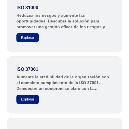
ISO 31000
Reduzca los riesgos y aumente las
oportunidades. Descubra la solución para
promover una gestión eficaz de los riesgos y
demuestre responsabilidad con la continuidad
Explorar
del negocio y la seguridad operativa.
ISO 37001
Aumente la credibilidad de la organización con
el completo cumplimiento de la ISO 37001.
Demuestre un compromiso claro con la
transparencia, la gobernanza y la
Explorar
responsabilidad corporativa para combatir el
soborno y promover una cultura empresarial
ética.