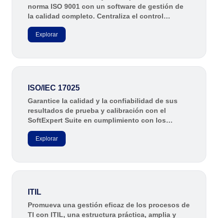
norma ISO 9001 con un software de gestión de
la calidad completo. Centraliza el control
documental ISO 9001, automatiza procesos con
Explorar
IA y simplifica auditorías internas y externas
para lograr mayor eficiencia, estandarización y
mejora continua.
ISO/IEC 17025
Garantice la calidad y la confiabilidad de sus
resultados de prueba y calibración con el
SoftExpert Suite en cumplimiento con los
requisitos de la norma ISO/IEC 17025.
Explorar
ITIL
Promueva una gestión eficaz de los procesos de
TI con ITIL, una estructura práctica, amplia y