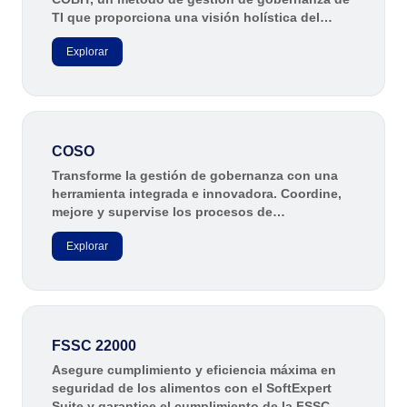
Customer
ISO 55000
TI que proporciona una visión holística del
Data Lab
Data Lab
negocio y contribuye al correcto
Drive
Explorar
funcionamiento de la organización.
FMEA
ISO 22301
Drive
Gamification
Incident
ISO 26000
Inspection
FMEA
COSO
Kanban
Transforme la gestión de gobernanza con una
Knowledge Base
ITIL
Gamification
herramienta integrada e innovadora. Coordine,
Maintenance
mejore y supervise los procesos de
Meeting
cumplimiento y auditoría interna, fortaleciendo
Inspection
ISO 10015
MSA
Explorar
la transparencia y el desempeño organizacional.
OKR
PDM
Kanban
ISO 45001
Portfolio
Protocol
Knowledge Base
FSSC 22000
Request
BPMN
Asegure cumplimiento y eficiencia máxima en
Requirement
seguridad de los alimentos con el SoftExpert
Maintenance
SPC
Suite y garantice el cumplimiento de la FSSC