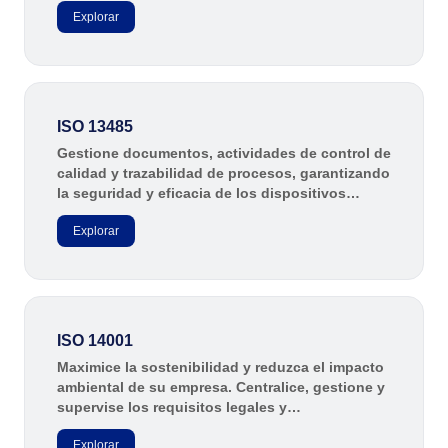
Minería y Metales
Explorar
SPC
Productos Químicos
Servicios y Consultoría
Venta minorista, mayorista y distribución
Storeroom
FDA 21 CFR Part 11
ISO 13485
SOX
Supplier
Gestione documentos, actividades de control de
RGPD
calidad y trazabilidad de procesos, garantizando
FDA 21 CFR Part 820
la seguridad y eficacia de los dispositivos
Supply
ISO 9001
médicos con SoftExpert Suite.
Explorar
ISO 27001
IATF 16949
Time Control
ISO 22000
ISO 42001
ISO 50001
ISO 14001
ISO/IEC 17025
Maximice la sostenibilidad y reduzca el impacto
FSSC 22000
ambiental de su empresa. Centralice, gestione y
COSO
supervise los requisitos legales y
ISO 14001
reglamentarios de la norma ISO 14001,
Explorar
garantizando la integridad y eficacia de los