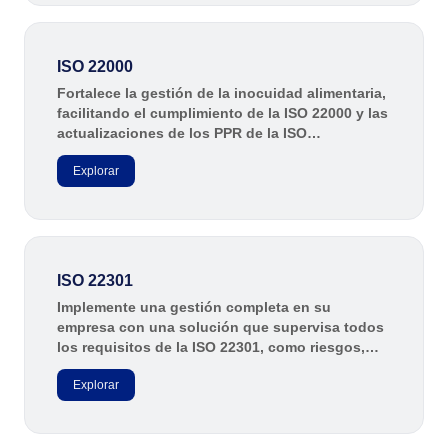
ISO 22000
Fortalece la gestión de la inocuidad alimentaria,
facilitando el cumplimiento de la ISO 22000 y las
actualizaciones de los PPR de la ISO
22002:2025. Centraliza documentos, integra
Explorar
procesos y agiliza auditorías con eficiencia.
ISO 22301
Implemente una gestión completa en su
empresa con una solución que supervisa todos
los requisitos de la ISO 22301, como riesgos,
incidentes, indicadores de desempeño y flujos
Explorar
de proceso. Esté preparado para prevenir
eventos disruptivos e impulsar la eficiencia,
garantizando la continuidad de las operaciones.