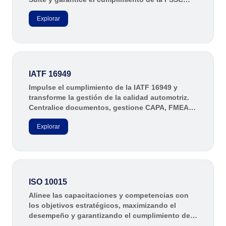
ISO 14971
Storeroom
22000.
Supplier
Explorar
Meeting
Supply
ISO 37001
Time Control
MSA
Agronegocio
Alimentos y Bebidas
COBIT
IATF 16949
OKR
Automotriz
Impulse el cumplimiento de la IATF 16949 y
Energía y Servicios Públicos
transforme la gestión de la calidad automotriz.
ISO 31000
Farmacéutica y Ciencias de la Vida
PDM
Centralice documentos, gestione CAPA, FMEA y
Ingeniería y Construcción
APQP, y optimice procesos para reducir fallas,
Manufactura
Explorar
costos y riesgos con la plataforma integrada de
CBOK
Portfolio
SoftExpert.
Sector Público
Servicios de Salud
Protocol
Servicios Financieros
Tecnología
ISO 10015
Transporte y Logística
Request
Alinee las capacitaciones y competencias con
Aeroespacial y Defensa
los objetivos estratégicos, maximizando el
Bienes de Consumo
desempeño y garantizando el cumplimiento de
Requirement
Educación
la norma ISO 10015.