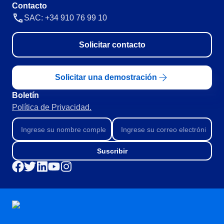
ISO 15189
Contacto
Six Sigma
SAC: +34 910 76 99 10
PMBOK
BSC
Solicitar contacto
ISO 20000
AS9100
ISO 19011
Solicitar una demostración
ISO 13485
Boletín
ISO 55000
Política de Privacidad.
ISO 22301
ISO 26000
ITIL
ISO 10015
Suscribir
ISO 45001
BPMN
ISO 14971
ISO 37001
COBIT
ISO 31000