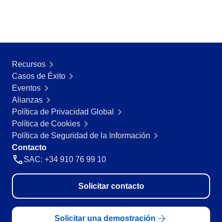
CBOK
Automatización de Procesos
Entrenamientos
Personalización de la Aplicación
Paquete de Horas de Servicios
Recursos
Soporte
Casos de Éxito
Consultoría de Aplicación
Eventos
Integración
Alianzas
Outsourcing
Política de Privacidad Global
Validación de Sistemas Informáticos
Política de Cookies
Casos de Éxito
Política de Seguridad de la Información
Materiales
Contacto
Demo corporativa
SAC: +34 910 76 99 10
Store
Blog
Herramientas
Solicitar contacto
Noticias
Glossary
Solicitar una demostración