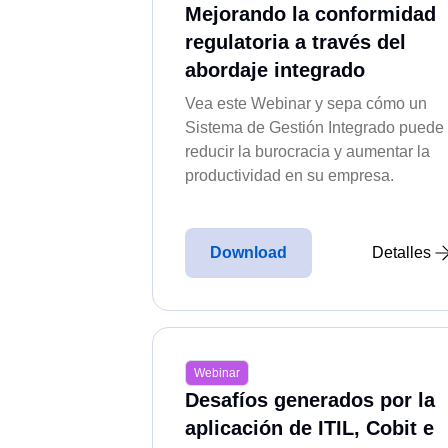
Customer
Mejorando la conformidad
Soft
Inspection
Data Lab
regulatoria a través del
Soft
Mejora la calidad con inspecciones optimizad
Drive
Soft
y productos finales.
abordaje integrado
FMEA
Soft
Gamification
Soft
Vea este Webinar y sepa cómo un
Knowledge Base
Soft
Incident
Sistema de Gestión Integrado puede
Soft
Accede a artículos revisados y seguros con 
Inspection
reducir la burocracia y aumentar la
Soft
para soluciones rápidas.
Kanban
productividad en su empresa.
Soft
Knowledge Base
Sof
Meeting
Maintenance
Soft
Estructura y gestiona reuniones con agenda, a
Sof
Meeting
Download
Detalles
seguimiento riguroso.
Soft
MSA
Soft
OKR
OKR
PDM
Gestiona OKRs con colaboración remota, trans
Portfolio
Protocol
Webinar
Request
Portfolio
Desafíos generados por la
Requirement
Prioriza proyectos, optimiza recursos y dirige 
aplicación de ITIL, Cobit e
SPC