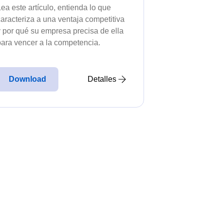
ea este artículo, entienda lo que
egales y normativos sin omitir
caracteriza a una ventaja competitiva
y por qué su empresa precisa de ella
para vencer a la competencia.
l para evitar faltas o excesos.
Download
Detalles
inistros para mantener el flujo.