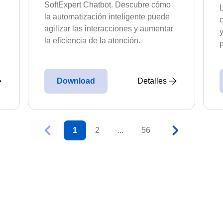
SoftExpert Chatbot. Descubre cómo
Requirement
L
la automatización inteligente puede
automáticas y gestiona
Identifica y gestiona los requisitos l
agilizar las interacciones y aumentar
nada ni nadie.
la eficiencia de la atención.
Storeroom
 con precisión y
Supervisa tu inventario en tiempo rea
Download
Detalles
Supply
s en un único panel.
Optimiza el registro y gestión de sum
1
2
...
56
Previous page
Next Page
acturación con