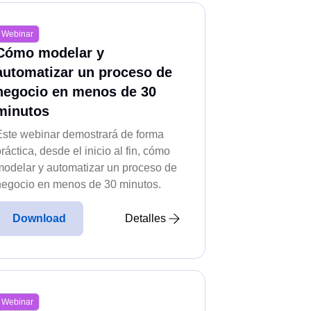
uestas inmediatas y active
Webinar
Cómo modelar y
automatizar un proceso de
zación de documentos e
negocio en menos de 30
minutos
Este webinar demostrará de forma
ente y tenla disponible en un
ráctica, desde el inicio al fin, cómo
modelar y automatizar un proceso de
negocio en menos de 30 minutos.
ivos en la nube con
Download
Detalles
tividad con dinámicas de
Webinar