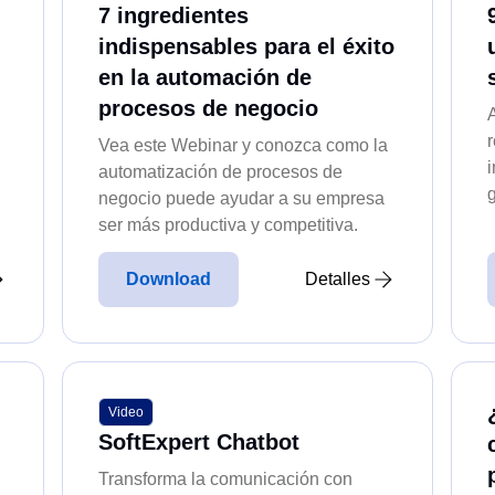
7 ingredientes
Expert Storeroom
Kanban
Expert Test
indispensables para el éxito
as de materias primas
Visualiza tareas, prioriza y colabora
Expert Protocol
en la automación de
Expert Supplier
procesos de negocio
Expert Process
Maintenance
Expert Project
Vea este Webinar y conozca como la
Expert Meeting
una búsqueda eficaz
Planifica y ejecuta mantenimientos p
automatización de procesos de
Expert SharePoint Connector
predictivos con un control absoluto.
Expert Waste
negocio puede ayudar a su empresa
tExpert MCAD Connector
ser más productiva y competitiva.
MSA
Expert Training
ctas digitales y
Supervisa sistemas de medición con d
tExpert Competence
Download
Detalles
integrados.
Expert Gamification
Expert Chatbot
PDM
parencia y agilidad.
Centraliza y optimiza la gestión de d
Video
Protocol
SoftExpert Chatbot
tu visión estratégica.
Controla protocolos digitales y físicos
Transforma la comunicación con