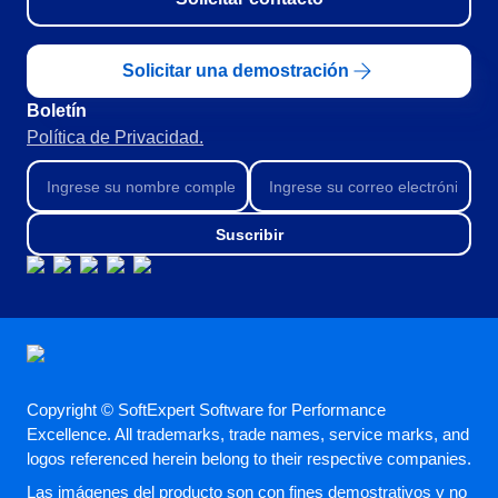
CBOK
Automatización de Procesos
Entrenamientos
Solicitar una demostración
Personalización de la Aplicación
Boletín
Paquete de Horas de Servicios
Política de Privacidad.
Soporte
Consultoría de Aplicación
Integración
Outsourcing
Suscribir
Validación de Sistemas Informáticos
Casos de Éxito
Materiales
Demo corporativa
Store
Blog
Copyright © SoftExpert Software for Performance
Herramientas
Excellence. All trademarks, trade names, service marks, and
Noticias
logos referenced herein belong to their respective companies.
Glossary
Las imágenes del producto son con fines demostrativos y no