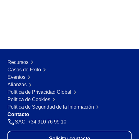
ISO 15189
Six Sigma
PMBOK
BSC
ISO 20000
AS9100
ISO 19011
ISO 13485
ISO 55000
Recursos
ISO 22301
Casos de Éxito
ISO 26000
Eventos
ITIL
Alianzas
ISO 10015
Política de Privacidad Global
ISO 45001
Política de Cookies
BPMN
Política de Seguridad de la Información
ISO 14971
Contacto
ISO 37001
SAC: +34 910 76 99 10
COBIT
ISO 31000
Solicitar contacto