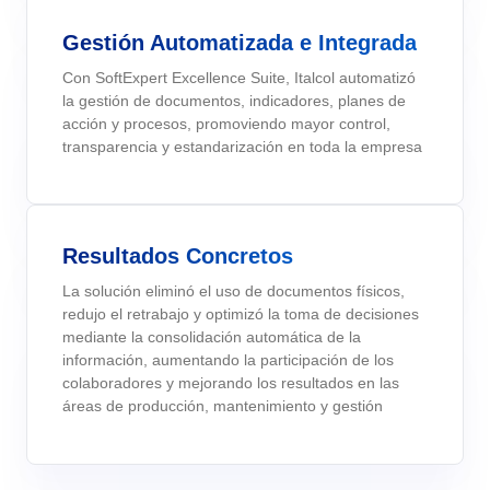
gestionar su empresa, clasificados por sectores, normas y
Six Sigma
Performance
soluciones.
Outsourcing
Gestión Automatizada e Integrada
Gestión de Servicios Empresariales - ESM
Archive
Educación
Process
Conquiste sus objetivos de negocio con soporte especializado y
Project
Con SoftExpert Excellence Suite, Italcol automatizó
personalizado.
PMBOK
Risk
la gestión de documentos, indicadores, planes de
Gestión del Trabajo – CWM
Asset
Minería y Metales
acción y procesos, promoviendo mayor control,
Survey
Validación de Sistemas Informáticos
transparencia y estandarización en toda la empresa
Training
BSC
Alcanzar la Conformidad Regulatoria y la Eficiencia en Costos:
Salud, Seguridad y Medio Ambiente - EHSM
BRM
Productos Químicos
Workflow
Servicios de Validación de SoftExpert para Sistemas Electrónicos
AppBuilder
Chatbot
Servicios y Consultoría
ISO 20000
APQP-PPAP
Resultados Concretos
Problem
Archive
Copilot AI
Venta minorista, mayorista y distribución
La solución eliminó el uso de documentos físicos,
AS9100
Asset
redujo el retrabajo y optimizó la toma de decisiones
BRM
mediante la consolidación automática de la
Capture
información, aumentando la participación de los
Calibration
ISO 19011
colaboradores y mejorando los resultados en las
Chatbot
áreas de producción, mantenimiento y gestión
Competence
Copilot AI
ISO 13485
Capture
Competence
Customer