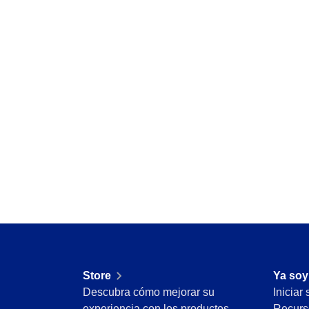
Minería y Metales
Productos Químicos
Servicios y Consultoría
Venta minorista, mayorista y distribución
FDA 21 CFR Part 11
SOX
RGPD
FDA 21 CFR Part 820
ISO 9001
ISO 27001
IATF 16949
ISO 22000
ISO 42001
ISO 50001
ISO/IEC 17025
FSSC 22000
Store
Ya soy
COSO
Descubra cómo mejorar su
Iniciar
ISO 14001
experiencia con los productos
Recurs