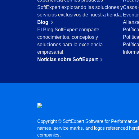
ISO 15189
SoftExpert explorando las soluciones y
Casos 
Six Sigma
servicios exclusivos de nuestra tienda.
Evento
PMBOK
Blog
Alianz
BSC
El Blog SoftExpert comparte
Polític
ISO 20000
conocimientos, conceptos y
Polític
AS9100
soluciones para la excelencia
Polític
ISO 19011
empresarial.
Inform
ISO 13485
Noticias sobre SoftExpert
ISO 55000
ISO 22301
ISO 26000
ITIL
ISO 10015
ISO 45001
BPMN
ISO 14971
ISO 37001
Copyright © SoftExpert Software for Performance E
COBIT
names, service marks, and logos referenced herein
ISO 31000
companies.