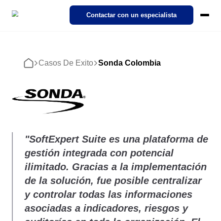
SoftExpert Suite 3.0
Contactar con un especialista
Pricing
Ecosystem
Cases
Products
Casos De Exito
Sonda Colombia
Demo interactiva
Inicio
REGULACIONES
NORMAS
Modules
SoftExpert IDP
Casos de Éxito
Acerca de SoftExpert
Calidad
Action Plan
Agronegocio
SoftExpert Suite 3.0
Industries
Nuestro Intelligent Document Processing (IDP). Transforme
¡Descubra cómo organizaciones de diferentes sectores están
Conozca SoftExpert — líder global en soluciones para la gestión 
documentos complejos en datos relevantes con sólo unos clics.
impulsando la Transformación Digital a través de las soluciones
la calidad, cumplimiento y rendimiento corporativo.
Compliance
Activos Empresariales - EAM
Cumplimiento
Analytics
Alimentos y Bebidas
SoftExpert!
FDA 21 CFR Part 11
ISO 9001
Funciones de IA de SoftExpert
IDP
Cloud Computing
Carreras
Ambiental, Social y de Gobernanza - ESG
Finanzas y Control
Audit
Automotriz
Materiales
Acerca de SoftExpert
Acelere la transformación digital con el uso de soluciones en la n
¡Únete a SoftExpert! Consulta las vacantes abiertas y descubre
Contáctenos
"SoftExpert Suite es una plataforma de
ISO 27001
Libros electrónicos, documentos técnicos, vídeos y más. Nuestra
oportunidades de crecimiento en tecnología y gestión.
Carreras
gestión integrada con potencial
experiencia es suya.
Eventos
Ciclo de Vida de los Proveedores - SLM
I+D e Innovación
Document
Energía y Servicios Públicos
Automatización de Procesos
ilimitado. Gracias a la implementación
Atención al cliente
Eventos
IATF 16949
Automatice los procesos y actividades de rutina de su empresa.
Demo corporativa
Canal de denuncias
de la solución, fue posible centralizar
¡Entérate de los últimos Eventos SoftExpert sobre gestión,
Ciclo de Vida del Producto - PLM
Legal
Form
Farmacéutica y Ciencias de la Vida
Explore nuestras soluciones con esta demostración corporativa y
cumplimiento, tecnología, calidad y mucho más!
Contáctenos
y controlar todas las informaciones
Entrenamientos
cómo hemos ayudado a miles de empresas como la suya a alcan
SOX
ISO 22000
Activos Empresariales - EAM
asociadas a indicadores, riesgos y
Capacitación corporativa con enfoque en resultados y soluciones.
sus objetivos.
Contenido Empresarial - ECM
Operaciones y Producción
Performance
Ingeniería y Construcción
Ambiental, Social y de Gobernanza - ESG
Atención al cliente