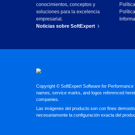
CBOK
conocimientos, conceptos y
Polític
Automatización de Procesos
soluciones para la excelencia
Polític
Entrenamientos
empresarial.
Inform
Personalización de la Aplicación
Noticias sobre SoftExpert
Paquete de Horas de Servicios
Soporte
Consultoría de Aplicación
Integración
Outsourcing
Validación de Sistemas Informáticos
Casos de Éxito
Materiales
Copyright © SoftExpert Software for Performance E
Demo corporativa
names, service marks, and logos referenced herein
Store
companies.
Blog
Las imágenes del producto son con fines demostrat
Herramientas
necesariamente la configuración exacta del produ
Noticias
Glossary