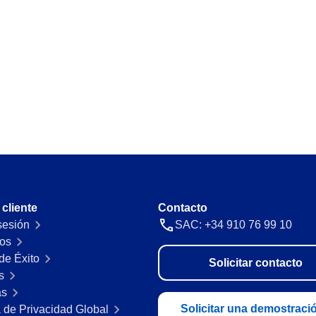
 cliente
Contacto
 sesión
SAC: +34 910 76 99 10
os
de Éxito
Solicitar contacto
s
as
Solicitar una demostraci
a de Privacidad Global