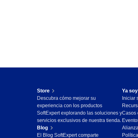
ISO 15189
Six Sigma
PMBOK
BSC
ISO 20000
AS9100
ISO 19011
ISO 13485
ISO 55000
ISO 22301
ISO 26000
ITIL
ISO 10015
Store
Ya soy
ISO 45001
Descubra cómo mejorar su
Iniciar
BPMN
experiencia con los productos
Recurs
ISO 14971
SoftExpert explorando las soluciones y
Casos 
ISO 37001
servicios exclusivos de nuestra tienda.
Evento
COBIT
Blog
Alianz
ISO 31000
El Blog SoftExpert comparte
Polític