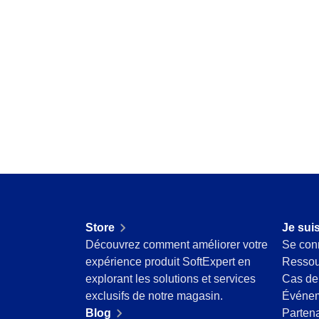
stratégique.
Storeroom
Supplier
Request
Supply
Centralisez les demandes, recevez des notifi
Time Control
et gérez les suivis.
Aérospatiale et Défense
Agroalimentaire
SPC
Aliments et Boissons
Mettez en place des contrôles statistiques de
Automobile
agiles.
Biens de Consommation
Commerce de détail, de gros et distribution
Supplier
Éducation
Centralisez données et documents fournisseu
Énergie et Services Publics
espace.
Pharmaceutique et Sciences de la Vie
Store
Je suis
Secteur Public
Time Control
Découvrez comment améliorer votre
Se con
Services Financiers
Optimisez le suivi du temps et la facturation av
expérience produit SoftExpert en
Ressou
Technologie
explorant les solutions et services
Cas de
Exploitation Minière et Métallurgie
exclusifs de notre magasin.
Événe
Fabrication
Blog
Partena
Ingénierie et Construction