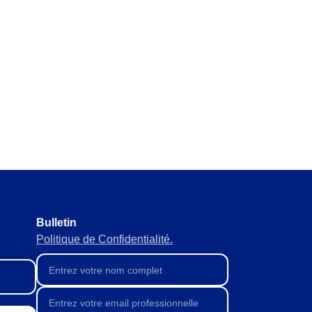
gales et normatives sans rien
pour éviter ruptures ou
n des approvisionnements pour
Bulletin
Politique de Confidentialité.