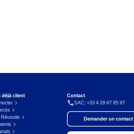
Requirement
cations automatiques
Cartographiez et gérez exigences lé
omettre.
Storeroom
 processus précis et
Surveillez votre stock en temps réel 
surplus.
Supply
rs en un seul
Optimisez enregistrement et gestio
un flux continu.
 déjà client
Contact
necter
SAC: +33 4 28 67 85 97
ec simplicité.
rces
 Réussite
Demander un contact
ments
riats