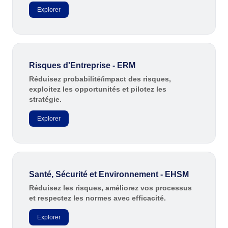
RGPD
Explorer
Pack Heures de Service
Conseil et Mise en œuvre
Outsourcing
Automatisation des Processus
Risques d'Entreprise - ERM
Support
Validation
Réduisez probabilité/impact des risques,
exploitez les opportunités et pilotez les
Training
stratégie.
Service de Personnalisation
Intégration
Explorer
Cas a Succes
Matériaux
Démo d'entreprise
Store
Santé, Sécurité et Environnement - EHSM
Blog
Réduisez les risques, améliorez vos processus
Outils
et respectez les normes avec efficacité.
Newsletter
Glossary
Explorer