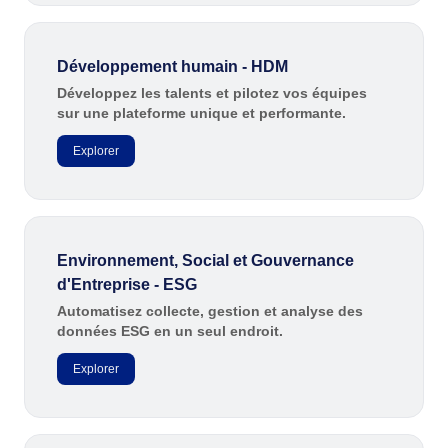
Customer
ISO 20000
Data Lab
Data Lab
FMEA
Développement humain - HDM
Drive
CBOK
FMEA
Développez les talents et pilotez vos équipes
Gamification
sur une plateforme unique et performante.
Incident
Drive
ISO 55000
Inspection
Explorer
Kanban
Knowledge Base
Gamification
ISO 19011
Maintenance
Meeting
Inspection
Environnement, Social et Gouvernance
MSA
ISO 13485
d'Entreprise - ESG
OKR
Kanban
Automatisez collecte, gestion et analyse des
PDM
ISO 22301
données ESG en un seul endroit.
Portfolio
Protocol
Knowledge Base
Explorer
Request
COBIT
Requirement
Maintenance
SPC