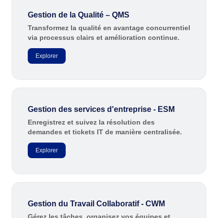
Storeroom
BPMN
Meeting
Gestion de la Qualité – QMS
Supplier
Transformez la qualité en avantage concurrentiel
Supply
ISO 31000
via processus clairs et amélioration continue.
Time Control
MSA
Aérospatiale et Défense
Explorer
Agroalimentaire
OKR
ISO 37001
Aliments et Boissons
Automobile
PDM
Biens de Consommation
ISO 10015
Gestion des services d'entreprise - ESM
Commerce de détail, de gros et distribution
Éducation
Portfolio
Enregistrez et suivez la résolution des
AS9100
demandes et tickets IT de manière centralisée.
Énergie et Services Publics
Pharmaceutique et Sciences de la Vie
Protocol
Explorer
Secteur Public
Services Financiers
Request
Technologie
Exploitation Minière et Métallurgie
Fabrication
Gestion du Travail Collaboratif - CWM
Requirement
Ingénierie et Construction
Gérez les tâches, organisez vos équipes et