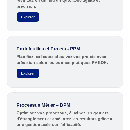
résultats en un lieu unique, avec agilité et
ISO 26000
précision.
ITIL
ISO 14971
Explorer
ISO 45001
ISO 20000
CBOK
ISO 55000
Portefeuilles et Projets - PPM
ISO 19011
ISO 13485
Planifiez, exécutez et suivez vos projets avec
précision selon les bonnes pratiques PMBOK.
ISO 22301
COBIT
Explorer
BPMN
ISO 31000
ISO 37001
ISO 10015
AS9100
Processus Métier – BPM
FDA 21 CFR Part 11
Optimisez vos processus, éliminez les goulets
d'étranglement et améliorez les résultats grâce à
FDA 21 CFR Part 820
une gestion axée sur l'efficacité.
SOX