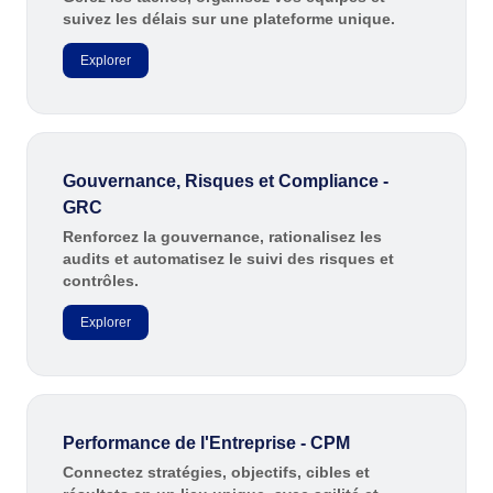
suivez les délais sur une plateforme unique.
Produits Chimiques
SPC
Services de Santé
Explorer
Services et Conseil
Storeroom
Transport et Logistique
ISO 9001
ISO 27001
Supplier
IATF 16949
Gouvernance, Risques et Compliance -
ISO 22000
GRC
Supply
ISO 42001
Renforcez la gouvernance, rationalisez les
ISO 50001
audits et automatisez le suivi des risques et
Time Control
contrôles.
ISO/IEC 17025
FSSC 22000
Explorer
COSO
ISO 14001
ISO 15189
Six Sigma
PMBOK
Performance de l'Entreprise - CPM
BSC
Connectez stratégies, objectifs, cibles et