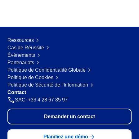
RGPD
Pack Heures de Service
Conseil et Mise en œuvre
Outsourcing
Automatisation des Processus
Ressources
Support
Cas de Réussite
Validation
Événements
Training
Partenariats
Service de Personnalisation
Politique de Confidentialité Globale
Intégration
Politique de Cookies
Cas a Succes
Politique de Sécurité de l'Information
Matériaux
Contact
Démo d'entreprise
SAC: +33 4 28 67 85 97
Store
Blog
Outils
Demander un contact
Newsletter
Glossary
Planifiez une démo