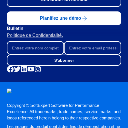
RGPD
Pack Heures de Service
Conseil et Mise en œuvre
Planifiez une démo
Outsourcing
Bulletin
Automatisation des Processus
Politique de Confidentialité.
Support
Validation
Training
Service de Personnalisation
S'abonner
Intégration
Cas a Succes
Matériaux
Démo d'entreprise
Store
Blog
Copyright © SoftExpert Software for Performance
Outils
Excellence. All trademarks, trade names, service marks, and
Newsletter
logos referenced herein belong to their respective companies.
Glossary
Les images du produit sont à des fins de démonstration et ne