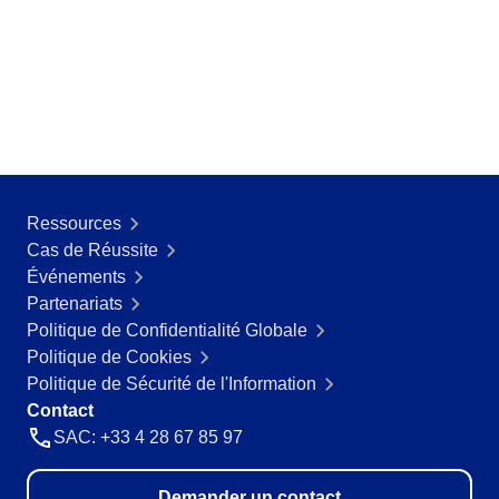
ISO 26000
ITIL
ISO 14971
ISO 45001
ISO 20000
CBOK
ISO 55000
ISO 19011
ISO 13485
Ressources
ISO 22301
Cas de Réussite
COBIT
Événements
BPMN
Partenariats
ISO 31000
Politique de Confidentialité Globale
ISO 37001
Politique de Cookies
ISO 10015
Politique de Sécurité de l'Information
AS9100
Contact
FDA 21 CFR Part 11
SAC: +33 4 28 67 85 97
FDA 21 CFR Part 820
SOX
Demander un contact