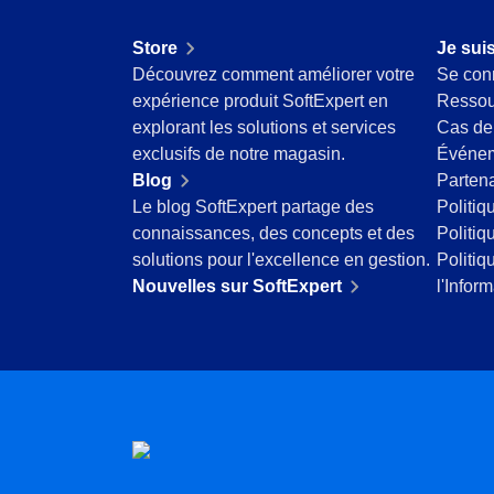
Produits Chimiques
Services de Santé
Store
Je suis
Services et Conseil
Découvrez comment améliorer votre
Se con
Transport et Logistique
expérience produit SoftExpert en
Ressou
ISO 9001
explorant les solutions et services
Cas de
ISO 27001
exclusifs de notre magasin.
Événe
IATF 16949
Blog
Partena
ISO 22000
Le blog SoftExpert partage des
Politiq
ISO 42001
connaissances, des concepts et des
Politiq
ISO 50001
solutions pour l'excellence en gestion.
Politiq
ISO/IEC 17025
Nouvelles sur SoftExpert
l'Infor
FSSC 22000
COSO
ISO 14001
ISO 15189
Six Sigma
PMBOK
BSC