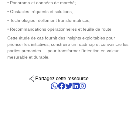
solutions.
• Panorama et données de marché;
Six Sigma
Performance
Gestion des services d'entreprise - ESM
• Obstacles fréquents et solutions;
Archive
Ingénierie et Construction
Process
Service de Personnalisation
Project
• Technologies réellement transformatrices;
Maximisez les avantages avec une personnalisation experte : de
PMBOK
Risk
Gestion du Travail Collaboratif - CWM
Asset
Produits Chimiques
solutions sur mesure pour améliorer la performance des système
• Recommandations opérationnelles et feuille de route.
Survey
SoftExpert.
Cette étude de cas fournit des insights exploitables pour
Training
BSC
prioriser les initiatives, construire un roadmap et convaincre les
Santé, Sécurité et Environnement - EHSM
BRM
Services de Santé
Workflow
parties prenantes — pour transformer l’intention en valeur
Intégration
AppBuilder
mesurable et durable.
Les services d'intégration intègrent les solutions SoftExpert avec
Chatbot
Services et Conseil
ISO 26000
APQP-PPAP
d'autres applications.
Problem
Archive
Partagez cette ressource
Copilot AI
Transport et Logistique
ITIL
Asset
BRM
Capture
Calibration
ISO 14971
Chatbot
Competence
Copilot AI
ISO 45001
Capture
Competence
Customer