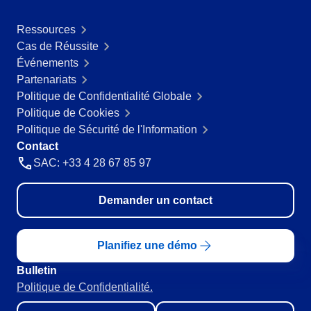
Produits Chimiques
SPC
Services de Santé
Ressources
Services et Conseil
Cas de Réussite
Transport et Logistique
Événements
Storeroom
ISO 9001
Partenariats
ISO 27001
Politique de Confidentialité Globale
Supplier
IATF 16949
Politique de Cookies
ISO 22000
Politique de Sécurité de l'Information
Supply
ISO 42001
Contact
ISO 50001
SAC: +33 4 28 67 85 97
ISO/IEC 17025
Time Control
FSSC 22000
Demander un contact
COSO
ISO 14001
Planifiez une démo
ISO 15189
Six Sigma
Bulletin
PMBOK
Politique de Confidentialité.
BSC