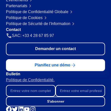
Produits Chimiques
Partenariats
SPC
Services de Santé
Politique de Confidentialité Globale
Services et Conseil
Politique de Cookies
Transport et Logistique
Storeroom
Politique de Sécurité de l'Information
ISO 9001
Contact
ISO 27001
SAC: +33 4 28 67 85 97
Supplier
IATF 16949
ISO 22000
Demander un contact
Supply
ISO 42001
ISO 50001
ISO/IEC 17025
Time Control
Planifiez une démo
FSSC 22000
Bulletin
COSO
Politique de Confidentialité.
ISO 14001
ISO 15189
Six Sigma
PMBOK
S'abonner
BSC