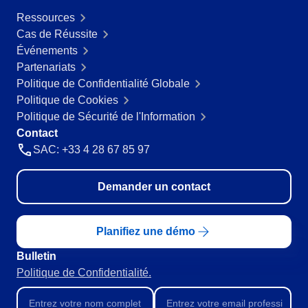
Produits Chimiques
Ressources
SPC
Services de Santé
Cas de Réussite
Services et Conseil
Événements
Transport et Logistique
Storeroom
Partenariats
ISO 9001
Politique de Confidentialité Globale
ISO 27001
Politique de Cookies
Supplier
IATF 16949
Politique de Sécurité de l'Information
ISO 22000
Contact
Supply
ISO 42001
SAC: +33 4 28 67 85 97
ISO 50001
ISO/IEC 17025
Time Control
Demander un contact
FSSC 22000
COSO
ISO 14001
Planifiez une démo
ISO 15189
Bulletin
Six Sigma
Politique de Confidentialité.
PMBOK
BSC