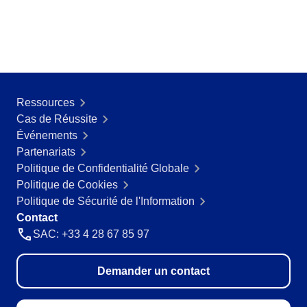
BPMN
Storeroom
Supplier
Meeting
Supply
ISO 31000
Time Control
MSA
Aérospatiale et Défense
Agroalimentaire
ISO 37001
Ressources
OKR
Aliments et Boissons
Cas de Réussite
Automobile
ISO 10015
Événements
Biens de Consommation
PDM
Partenariats
Commerce de détail, de gros et distribution
Politique de Confidentialité Globale
Éducation
AS9100
Portfolio
Politique de Cookies
Énergie et Services Publics
Politique de Sécurité de l'Information
Pharmaceutique et Sciences de la Vie
Contact
Protocol
Secteur Public
SAC: +33 4 28 67 85 97
Services Financiers
Technologie
Request
Exploitation Minière et Métallurgie
Demander un contact
Fabrication
Requirement
Ingénierie et Construction