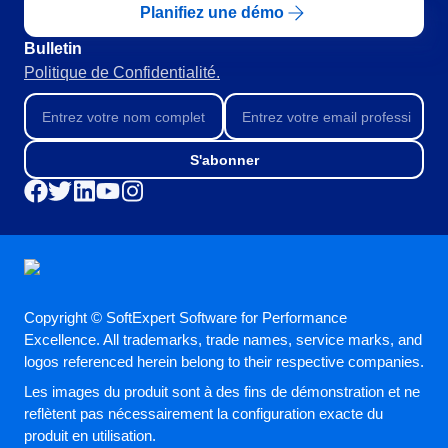
Planifiez une démo
Produits Chimiques
SPC
Services de Santé
Bulletin
Services et Conseil
Politique de Confidentialité.
Transport et Logistique
Storeroom
ISO 9001
ISO 27001
Supplier
S'abonner
IATF 16949
ISO 22000
Supply
ISO 42001
ISO 50001
ISO/IEC 17025
Time Control
FSSC 22000
COSO
Copyright © SoftExpert Software for Performance
ISO 14001
Excellence. All trademarks, trade names, service marks, and
ISO 15189
logos referenced herein belong to their respective companies.
Six Sigma
Les images du produit sont à des fins de démonstration et ne
PMBOK
reflètent pas nécessairement la configuration exacte du
BSC
produit en utilisation.