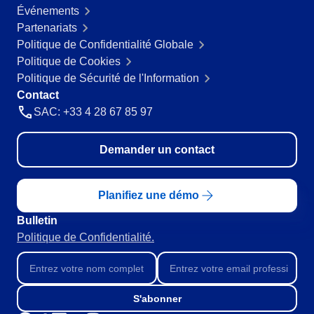
Customer
ISO 20000
Événements
Data Lab
Data Lab
Partenariats
FMEA
Politique de Confidentialité Globale
Drive
CBOK
Politique de Cookies
FMEA
Gamification
Politique de Sécurité de l'Information
Incident
Contact
ISO 55000
Inspection
Drive
SAC: +33 4 28 67 85 97
Kanban
Knowledge Base
ISO 19011
Gamification
Demander un contact
Maintenance
Meeting
Inspection
ISO 13485
MSA
Planifiez une démo
OKR
PDM
Bulletin
Kanban
ISO 22301
Portfolio
Politique de Confidentialité.
Protocol
Knowledge Base
Request
COBIT
Requirement
S'abonner
Maintenance
SPC