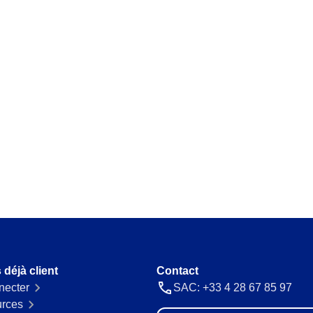
Requirement
cations automatiques
Cartographiez et gérez exigences lé
omettre.
Storeroom
 processus précis et
Surveillez votre stock en temps réel 
surplus.
Supply
rs en un seul
Optimisez enregistrement et gestio
un flux continu.
ec simplicité.
 déjà client
Contact
necter
SAC: +33 4 28 67 85 97
rces