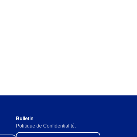
gales et normatives sans rien
pour éviter ruptures ou
n des approvisionnements pour
Bulletin
Politique de Confidentialité.