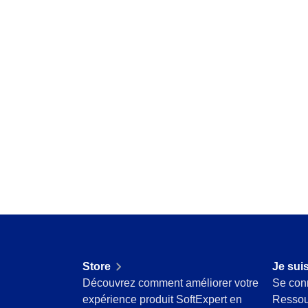
stratégique.
Storeroom
Supplier
Request
Supply
Centralisez les demandes, recevez des notifi
Time Control
et gérez les suivis.
Aérospatiale et Défense
Agroalimentaire
SPC
Aliments et Boissons
Mettez en place des contrôles statistiques de
Automobile
agiles.
Biens de Consommation
Commerce de détail, de gros et distribution
Supplier
Éducation
Centralisez données et documents fournisseu
Énergie et Services Publics
espace.
Pharmaceutique et Sciences de la Vie
Secteur Public
Time Control
Services Financiers
Optimisez le suivi du temps et la facturation av
Technologie
Store
Je suis
Exploitation Minière et Métallurgie
Découvrez comment améliorer votre
Se con
Fabrication
expérience produit SoftExpert en
Ressou
Ingénierie et Construction