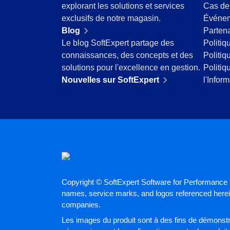
explorant les solutions et services
Cas de
Produits Chimiques
exclusifs de notre magasin.
Événe
Services de Santé
Blog
Partena
Services et Conseil
Le blog SoftExpert partage des
Politiq
Transport et Logistique
connaissances, des concepts et des
Politiq
ISO 9001
solutions pour l'excellence en gestion.
Politiq
ISO 27001
Nouvelles sur SoftExpert
l'Infor
IATF 16949
ISO 22000
ISO 42001
ISO 50001
ISO/IEC 17025
FSSC 22000
COSO
ISO 14001
ISO 15189
Copyright © SoftExpert Software for Performance E
names, service marks, and logos referenced herein
Six Sigma
companies.
PMBOK
BSC
Les images du produit sont à des fins de démonstra