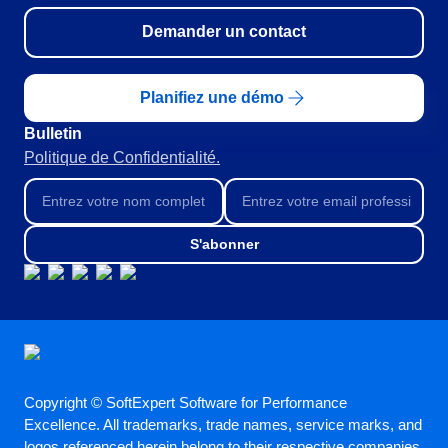
RGPD
Demander un contact
Pack Heures de Service
Conseil et Mise en œuvre
Outsourcing
Planifiez une démo
Automatisation des Processus
Support
Bulletin
Validation
Politique de Confidentialité.
Training
Service de Personnalisation
Intégration
S'abonner
Cas a Succes
Matériaux
Démo d'entreprise
Store
Blog
Outils
Newsletter
Copyright © SoftExpert Software for Performance
Glossary
Excellence. All trademarks, trade names, service marks, and
logos referenced herein belong to their respective companies.