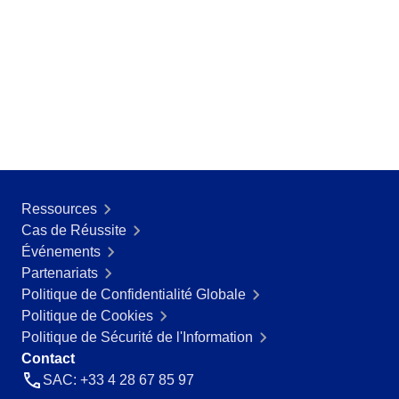
ISO 26000
ITIL
ISO 14971
ISO 45001
ISO 20000
CBOK
ISO 55000
ISO 19011
ISO 13485
ISO 22301
Ressources
COBIT
Cas de Réussite
BPMN
Événements
ISO 31000
Partenariats
ISO 37001
Politique de Confidentialité Globale
ISO 10015
Politique de Cookies
AS9100
Politique de Sécurité de l'Information
FDA 21 CFR Part 11
Contact
FDA 21 CFR Part 820
SAC: +33 4 28 67 85 97
SOX