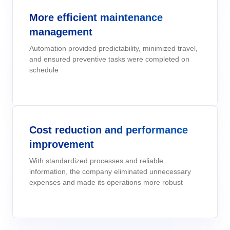
Six Sigma
Performance
More efficient maintenance
Convalida
Gestione del Lavoro – CWM
Archive
Prodotti Chimici
Process
Raggiungi la Conformità Normativa e l'Efficienza dei Costi: I Serviz
management
Project
Validazione di SoftExpert per Sistemi Elettronici.
PMBOK
Risk
Automation provided predictability, minimized travel,
Salute, Sicurezza e Ambiente - EHSM
Asset
Servizi e Consulenza
Survey
and ensured preventive tasks were completed on
schedule
Training
BSC
Sviluppo umano - HDM
BRM
Servizi Sanitari
Workflow
AppBuilder
Chatbot
Trasporto e Logistica
ISO 55000
APQP-PPAP
Archive
Cost reduction and performance
Problem
Copilot AI
Commercio al dettaglio, all’ingrosso e distribuzione
CBOK
improvement
Asset
BRM
With standardized processes and reliable
Capture
Calibration
BPMN
information, the company eliminated unnecessary
Chatbot
expenses and made its operations more robust
Competence
Copilot AI
ISO 14971
Capture
Competence
Customer