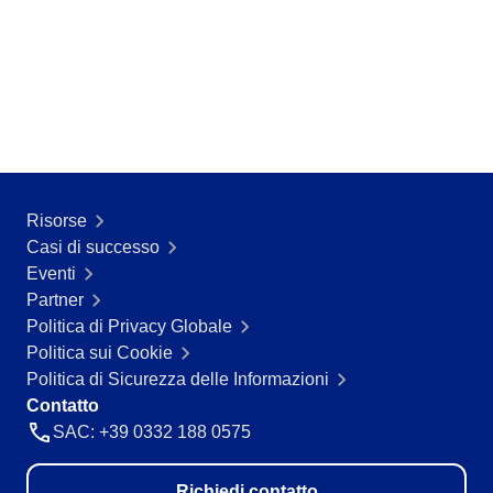
ISO 55000
CBOK
BPMN
ISO 14971
ISO 19011
AS9100
ISO 22301
ISO 26000
ITIL
Risorse
COBIT
Casi di successo
ISO 10015
Eventi
ISO 37001
Partner
ISO 13485
Politica di Privacy Globale
ISO 45001
Politica sui Cookie
ISO 20000
Politica di Sicurezza delle Informazioni
ISO 31000
Contatto
FDA 21 CFR Part 11
SAC: +39 0332 188 0575
FDA 21 CFR Part 820
GDPR
Richiedi contatto