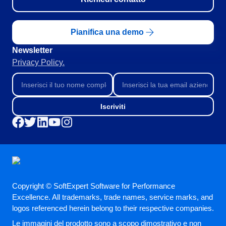
SOX
Consulenza e Impianto
Training
Pianifica una demo
Outsourcing
Newsletter
Integrazione
Privacy Policy.
Automazione dei Processi
Supporto
Servizi di Personalizzazione
Convalida
Iscriviti
Casi di Successo
Materiali
Dimostrazione aziendale
Store
Blog
Strumenti
Copyright © SoftExpert Software for Performance
Newsletter
Excellence. All trademarks, trade names, service marks, and
logos referenced herein belong to their respective companies.
Le immagini del prodotto sono a scopo dimostrativo e non