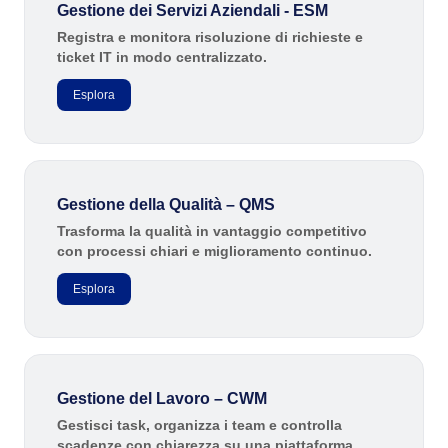
Storeroom
Gestione dei Servizi Aziendali - ESM
ISO 37001
Meeting
Supplier
Registra e monitora risoluzione di richieste e
ticket IT in modo centralizzato.
Supply
ISO 13485
Time Control
MSA
Esplora
Aerospaziale e Difesa
Agroindustria
OKR
ISO 45001
Alimenti e Bevande
Automobilistico
PDM
Beni di Consumo
ISO 20000
Gestione della Qualità – QMS
Educazione
Trasforma la qualità in vantaggio competitivo
Energia e Utilità Pubblica
Portfolio
con processi chiari e miglioramento continuo.
ISO 31000
Estrazione di Minerali e Metallurgia
Esplora
Farmaceutica e Scienze della Vita
Protocol
Servizi Finanziari
Settore Pubblico
Request
Tecnologia
Ingegneria e Costruzione
Gestione del Lavoro – CWM
Produzione
Requirement
Gestisci task, organizza i team e controlla
Prodotti Chimici
scadenze con chiarezza su una piattaforma