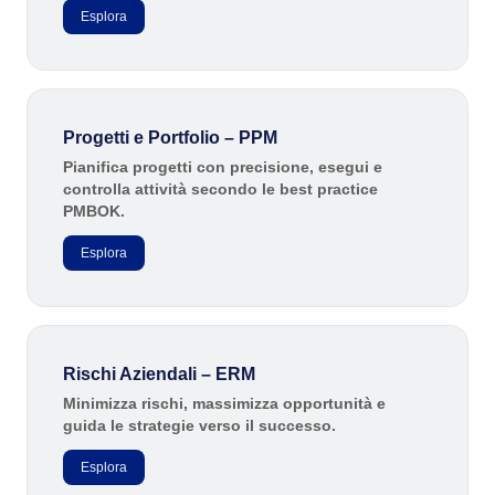
ISO 55000
Esplora
CBOK
BPMN
ISO 14971
ISO 19011
AS9100
Progetti e Portfolio – PPM
ISO 22301
Pianifica progetti con precisione, esegui e
ISO 26000
controlla attività secondo le best practice
PMBOK.
ITIL
COBIT
Esplora
ISO 10015
ISO 37001
ISO 13485
ISO 45001
ISO 20000
Rischi Aziendali – ERM
ISO 31000
Minimizza rischi, massimizza opportunità e
guida le strategie verso il successo.
FDA 21 CFR Part 11
FDA 21 CFR Part 820
Esplora
GDPR