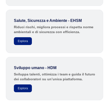
SOX
Consulenza e Impianto
Training
Outsourcing
Salute, Sicurezza e Ambiente - EHSM
Integrazione
Riduci rischi, migliora processi e rispetta norme
Automazione dei Processi
ambientali e di sicurezza con efficienza.
Supporto
Esplora
Servizi di Personalizzazione
Convalida
Casi di Successo
Materiali
Dimostrazione aziendale
Sviluppo umano - HDM
Store
Sviluppa talenti, ottimizza i team e guida il futuro
Blog
dei collaboratori su un’unica piattaforma.
Strumenti
Esplora
Newsletter