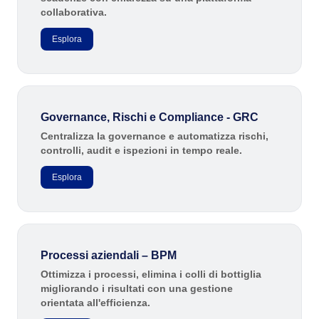
collaborativa.
Servizi e Consulenza
SPC
Servizi Sanitari
Esplora
Trasporto e Logistica
Storeroom
Commercio al dettaglio, all’ingrosso e distribuzione
ISO 9001
ISO 27001
Supplier
IATF 16949
Governance, Rischi e Compliance - GRC
ISO 22000
Centralizza la governance e automatizza rischi,
Supply
ISO 42001
controlli, audit e ispezioni in tempo reale.
ISO 50001
Esplora
Time Control
ISO/IEC 17025
FSSC 22000
COSO
ISO 14001
ISO 15189
Processi aziendali – BPM
Six Sigma
Ottimizza i processi, elimina i colli di bottiglia
PMBOK
migliorando i risultati con una gestione
orientata all'efficienza.
BSC