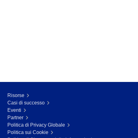
SOX
Consulenza e Impianto
Training
Outsourcing
Integrazione
Automazione dei Processi
Supporto
Servizi di Personalizzazione
Convalida
Casi di Successo
Materiali
Dimostrazione aziendale
Store
Risorse
Blog
Casi di successo
Strumenti
Eventi
Newsletter
Partner
Politica di Privacy Globale
Politica sui Cookie