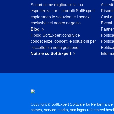
ISO 55000
Scopri come migliorare la tua
Accedi
CBOK
esperienza con i prodotti SoftExpert
Risors
BPMN
esplorando le soluzioni e i servizi
Casi d
ISO 14971
esclusivi nel nostro negozio.
Eventi
ISO 19011
Blog
Partner
AS9100
Il blog SoftExpert condivide
Politic
ISO 22301
conoscenze, concetti e soluzioni per
Politic
ISO 26000
l'eccellenza nella gestione.
Politic
ITIL
Notizie su SoftExpert
Informa
COBIT
ISO 10015
ISO 37001
ISO 13485
ISO 45001
ISO 20000
ISO 31000
FDA 21 CFR Part 11
Copyright © SoftExpert Software for Performance E
FDA 21 CFR Part 820
names, service marks, and logos referenced herein
GDPR