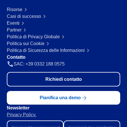
SOX
Risorse
Consulenza e Impianto
Casi di successo
Training
Eventi
Outsourcing
Partner
Integrazione
Politica di Privacy Globale
Automazione dei Processi
Politica sui Cookie
Supporto
Politica di Sicurezza delle Informazioni
Servizi di Personalizzazione
Contatto
Convalida
SAC: +39 0332 188 0575
Casi di Successo
Materiali
Dimostrazione aziendale
Richiedi contatto
Store
Blog
Pianifica una demo
Strumenti
Newsletter
Newsletter
Privacy Policy.