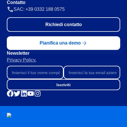
Contatto
SOX
SAC: +39 0332 188 0575
Consulenza e Impianto
Training
Outsourcing
Richiedi contatto
Integrazione
Automazione dei Processi
Pianifica una demo
Supporto
Servizi di Personalizzazione
Newsletter
Convalida
Privacy Policy.
Casi di Successo
Materiali
Dimostrazione aziendale
Store
Iscriviti
Blog
Strumenti
Newsletter