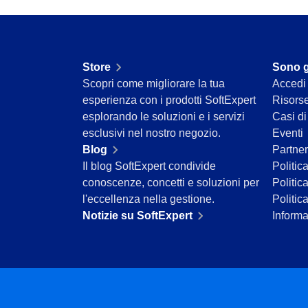
Servizi e Consulenza
Servizi Sanitari
Trasporto e Logistica
Commercio al dettaglio, all’ingrosso e distribuzione
Store
Sono g
ISO 9001
Scopri come migliorare la tua
Accedi
ISO 27001
esperienza con i prodotti SoftExpert
Risors
IATF 16949
esplorando le soluzioni e i servizi
Casi d
ISO 22000
esclusivi nel nostro negozio.
Eventi
ISO 42001
Blog
Partner
ISO 50001
Il blog SoftExpert condivide
Politic
ISO/IEC 17025
conoscenze, concetti e soluzioni per
Politic
FSSC 22000
l'eccellenza nella gestione.
Politic
COSO
Notizie su SoftExpert
Informa
ISO 14001
ISO 15189
Six Sigma
PMBOK
BSC