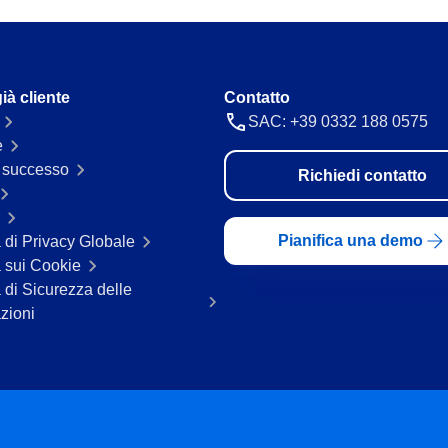
ià cliente
Contatto
SAC: +39 0332 188 0575
e
i successo
Richiedi contatto
Pianifica una demo
a di Privacy Globale
a sui Cookie
a di Sicurezza delle
zioni