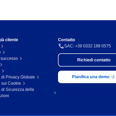
ià cliente
Contatto
SAC: +39 0332 188 0575
e
i successo
Richiedi contatto
Pianifica una demo
a di Privacy Globale
a sui Cookie
a di Sicurezza delle
zioni