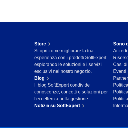
Servizi e Consulenza
Servizi Sanitari
Trasporto e Logistica
Commercio al dettaglio, all’ingrosso e distribuzione
ISO 9001
ISO 27001
Store
Sono g
IATF 16949
Scopri come migliorare la tua
Accedi
ISO 22000
esperienza con i prodotti SoftExpert
Risors
ISO 42001
esplorando le soluzioni e i servizi
Casi d
ISO 50001
esclusivi nel nostro negozio.
Eventi
ISO/IEC 17025
Blog
Partner
FSSC 22000
Il blog SoftExpert condivide
Politic
COSO
conoscenze, concetti e soluzioni per
Politic
ISO 14001
l'eccellenza nella gestione.
Politic
ISO 15189
Notizie su SoftExpert
Informa
Six Sigma
PMBOK
BSC