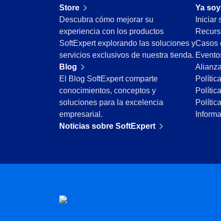
Store
Ya soy
Minería y Metales
Descubra cómo mejorar su
Iniciar
Productos Químicos
experiencia con los productos
Recurs
Servicios y Consultoría
SoftExpert explorando las soluciones y
Casos 
Venta minorista, mayorista y distribución
servicios exclusivos de nuestra tienda.
Evento
FDA 21 CFR Part 11
Blog
Alianz
SOX
El Blog SoftExpert comparte
Polític
RGPD
conocimientos, conceptos y
Polític
FDA 21 CFR Part 820
soluciones para la excelencia
Polític
ISO 9001
empresarial.
Inform
ISO 27001
Noticias sobre SoftExpert
IATF 16949
ISO 22000
ISO 42001
ISO 50001
ISO/IEC 17025
FSSC 22000
COSO
ISO 14001