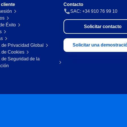
 cliente
Contacto
 sesión
SAC: +34 910 76 99 10
os
de Éxito
Solicitar contacto
s
as
Solicitar una demostraci
a de Privacidad Global
a de Cookies
a de Seguridad de la
ación