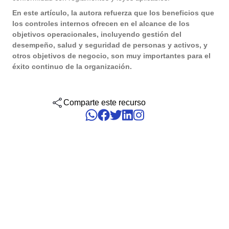
gestionar su empresa, clasificados por sectores, normas y
Six Sigma
Performance
soluciones.
En este artículo, la autora refuerza que los beneficios que
Outsourcing
Gestión de Servicios Empresariales - ESM
Archive
Educación
Process
los controles internos ofrecen en el alcance de los
Conquiste sus objetivos de negocio con soporte especializado y
Project
objetivos operacionales, incluyendo gestión del
personalizado.
PMBOK
desempeño, salud y seguridad de personas y activos, y
Risk
Gestión del Trabajo – CWM
Asset
Minería y Metales
otros objetivos de negocio, son muy importantes para el
Survey
Validación de Sistemas Informáticos
éxito continuo de la organización.
Training
BSC
Alcanzar la Conformidad Regulatoria y la Eficiencia en Costos:
Salud, Seguridad y Medio Ambiente - EHSM
BRM
Productos Químicos
Workflow
Servicios de Validación de SoftExpert para Sistemas Electrónicos
AppBuilder
Comparte este recurso
Chatbot
Servicios y Consultoría
ISO 20000
APQP-PPAP
Problem
Archive
Copilot AI
Venta minorista, mayorista y distribución
AS9100
Asset
BRM
Capture
Calibration
ISO 19011
Chatbot
Competence
Copilot AI
ISO 13485
Capture
Competence
Customer