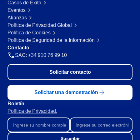
Casos de Éxito
Minería y Metales
Eventos
SPC
Productos Químicos
Alianzas
Servicios y Consultoría
Política de Privacidad Global
Venta minorista, mayorista y distribución
Storeroom
Política de Cookies
FDA 21 CFR Part 11
Política de Seguridad de la Información
SOX
Supplier
Contacto
RGPD
SAC: +34 910 76 99 10
FDA 21 CFR Part 820
Supply
ISO 9001
Solicitar contacto
ISO 27001
IATF 16949
Time Control
ISO 22000
Solicitar una demostración
ISO 42001
ISO 50001
Boletín
ISO/IEC 17025
Política de Privacidad.
FSSC 22000
COSO
ISO 14001
Suscribir