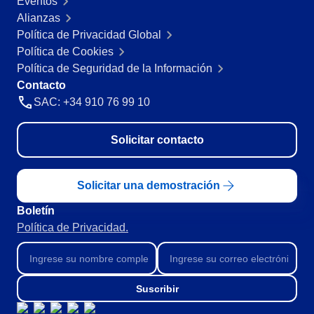
Eventos
Minería y Metales
Alianzas
SPC
Productos Químicos
Política de Privacidad Global
Servicios y Consultoría
Política de Cookies
Venta minorista, mayorista y distribución
Storeroom
Política de Seguridad de la Información
FDA 21 CFR Part 11
Contacto
SOX
SAC: +34 910 76 99 10
Supplier
RGPD
FDA 21 CFR Part 820
Solicitar contacto
Supply
ISO 9001
ISO 27001
IATF 16949
Time Control
Solicitar una demostración
ISO 22000
Boletín
ISO 42001
Política de Privacidad.
ISO 50001
ISO/IEC 17025
FSSC 22000
COSO
Suscribir
ISO 14001