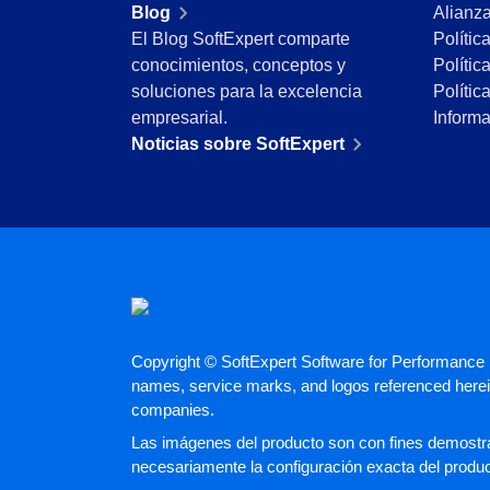
Blog
Alianz
Minería y Metales
El Blog SoftExpert comparte
Polític
Productos Químicos
conocimientos, conceptos y
Polític
Servicios y Consultoría
soluciones para la excelencia
Polític
Venta minorista, mayorista y distribución
empresarial.
Inform
FDA 21 CFR Part 11
Noticias sobre SoftExpert
SOX
RGPD
FDA 21 CFR Part 820
ISO 9001
ISO 27001
IATF 16949
ISO 22000
ISO 42001
ISO 50001
Copyright © SoftExpert Software for Performance E
names, service marks, and logos referenced herein
ISO/IEC 17025
companies.
FSSC 22000
COSO
Las imágenes del producto son con fines demostrat
ISO 14001
necesariamente la configuración exacta del produ