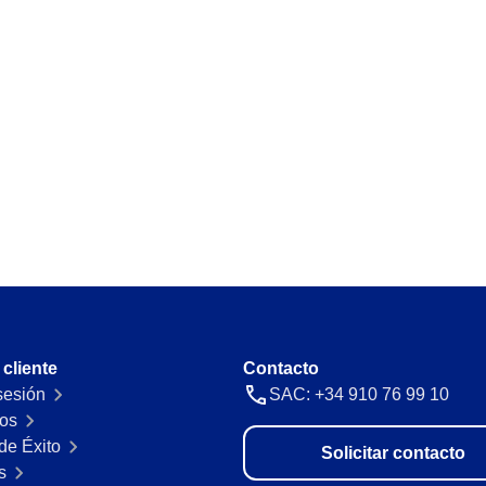
Requirement
automáticas y gestiona
Identifica y gestiona los requisitos l
nada ni nadie.
Storeroom
 con precisión y
Supervisa tu inventario en tiempo rea
Supply
s en un único panel.
Optimiza el registro y gestión de sum
acturación con
 cliente
Contacto
 sesión
SAC: +34 910 76 99 10
os
de Éxito
Solicitar contacto
s