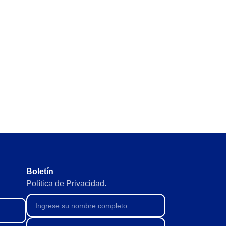
egales y normativos sin omitir
l para evitar faltas o excesos.
inistros para mantener el flujo.
Boletín
Política de Privacidad.