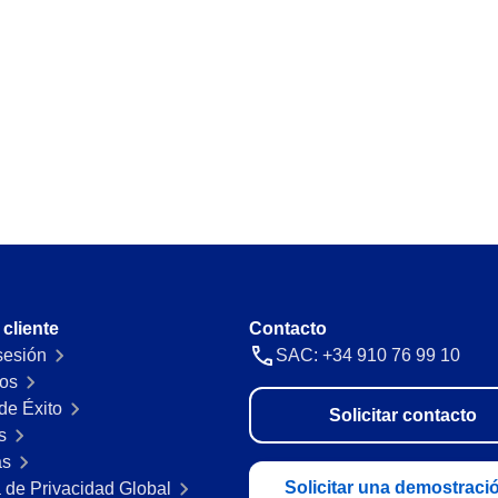
 cliente
Contacto
 sesión
SAC: +34 910 76 99 10
os
de Éxito
Solicitar contacto
s
as
Solicitar una demostraci
a de Privacidad Global