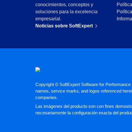
CBOK
conocimientos, conceptos y
Polític
Automatización de Procesos
soluciones para la excelencia
Polític
Entrenamientos
empresarial.
Inform
Personalización de la Aplicación
Noticias sobre SoftExpert
Paquete de Horas de Servicios
Soporte
Consultoría de Aplicación
Integración
Outsourcing
Validación de Sistemas Informáticos
Casos de Éxito
Materiales
Copyright © SoftExpert Software for Performance E
Demo corporativa
names, service marks, and logos referenced herein
Store
companies.
Blog
Las imágenes del producto son con fines demostrat
Herramientas
necesariamente la configuración exacta del produ
Noticias
Glossary