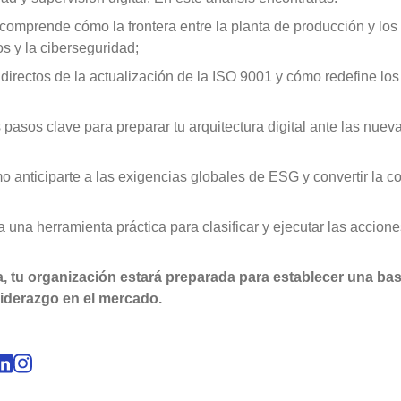
 gestiona actividades
 Cumple ISO 14001,
Centralice solicitudes, obtenga resp
comprende cómo la frontera entre la planta de producción y los
procesos de forma rápida y sencilla
s y la ciberseguridad;
 directos de la actualización de la ISO 9001 y cómo redefine lo
Capture
ara mejorar tu
Automatiza la recolección y digitali
información.
 pasos clave para preparar tu arquitectura digital ante las nuev
Customer
o anticiparte a las exigencias globales de ESG y convertir la 
s y potencia a tu
Consolida toda la información del cli
único lugar.
 una herramienta práctica para clasificar y ejecutar las accion
Drive
s resultados.
Almacena, comparte y accede a arch
ca, tu organización estará preparada para establecer una ba
seguridad.
iderazgo en el mercado.
Gamification
 el análisis de modos
Aumenta la participación y la produc
gamification.