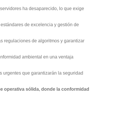
uestas inmediatas y active
 servidores ha desaparecido, lo que exige
s estándares de excelencia y gestión de
zación de documentos e
as regulaciones de algoritmos y garantizar
conformidad ambiental en una ventaja
ente y tenla disponible en un
es urgentes que garantizarán la seguridad
ivos en la nube con
se operativa sólida, donde la conformidad
tividad con dinámicas de