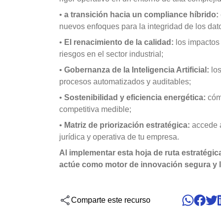
Crea reglas personalizadas, integra eventos y
Centraliza riesgos, permisos y indicadores.
Performance
•
a transición hacia un compliance híbrido:
de forma segura.
ISO 45001 y reduce incidentes.
Process
nuevos enfoques para la integridad de los dato
Project
•
El renacimiento de la calidad:
los impactos
Copilot AI
Risk
riesgos en el sector industrial;
Utiliza el asistente de IA de SoftExpert Suite p
Survey
productividad.
Training
•
Gobernanza de la Inteligencia Artificial:
los
Workflow
procesos automatizados y auditables;
Competence
AppBuilder
•
Sostenibilidad y eficiencia energética:
cóm
Identifica habilidades, administra competencia
APQP-PPAP
competitiva medible;
equipo.
Problem
•
Matriz de priorización estratégica:
accede a
Archive
jurídica y operativa de tu empresa.
Data Lab
Asset
Identifica patrones, anticipa KPIs e impulsa tu
BRM
Al implementar esta hoja de ruta estratégi
Calibration
actúe como motor de innovación segura y l
Chatbot
FMEA
Copilot AI
Identifica riesgos de forma proactiva mediante
Capture
Comparte este recurso
y efectos de fallo.
Competence