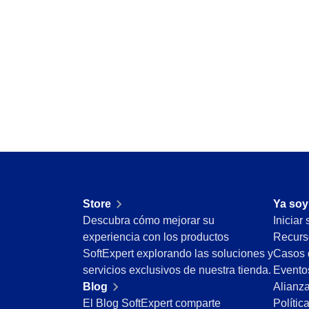
ISO 15189
Six Sigma
PMBOK
BSC
ISO 20000
AS9100
ISO 19011
ISO 13485
ISO 55000
ISO 22301
ISO 26000
ITIL
ISO 10015
Store
Ya soy
ISO 45001
Descubra cómo mejorar su
Iniciar
BPMN
experiencia con los productos
Recurs
ISO 14971
SoftExpert explorando las soluciones y
Casos 
ISO 37001
servicios exclusivos de nuestra tienda.
Evento
COBIT
Blog
Alianz
ISO 31000
El Blog SoftExpert comparte
Polític