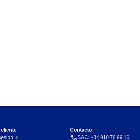
Requirement
automáticas y gestiona
Identifica y gestiona los requisitos l
nada ni nadie.
Storeroom
 con precisión y
Supervisa tu inventario en tiempo rea
Supply
s en un único panel.
Optimiza el registro y gestión de sum
acturación con
 cliente
Contacto
 sesión
SAC: +34 910 76 99 10