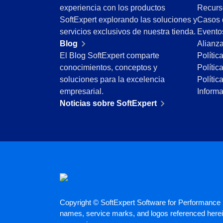
experiencia con los productos
Recurs
Minería y Metales
SoftExpert explorando las soluciones y
Casos 
Productos Químicos
servicios exclusivos de nuestra tienda.
Evento
Servicios y Consultoría
Blog
Alianz
Venta minorista, mayorista y distribución
El Blog SoftExpert comparte
Polític
FDA 21 CFR Part 11
conocimientos, conceptos y
Polític
SOX
soluciones para la excelencia
Polític
RGPD
empresarial.
Inform
FDA 21 CFR Part 820
Noticias sobre SoftExpert
ISO 9001
ISO 27001
IATF 16949
ISO 22000
ISO 42001
ISO 50001
ISO/IEC 17025
FSSC 22000
COSO
Copyright © SoftExpert Software for Performance E
ISO 14001
names, service marks, and logos referenced herein