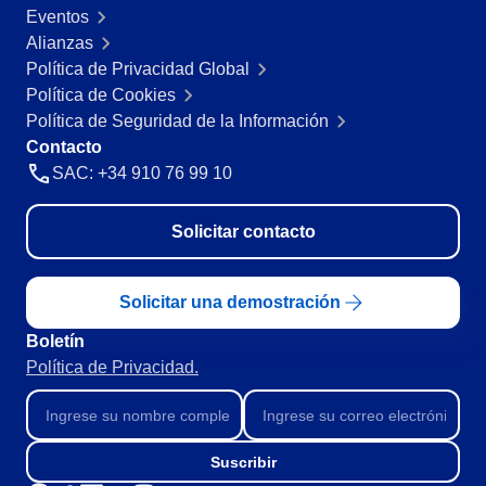
Customer
ISO 55000
Eventos
Data Lab
Data Lab
Alianzas
Drive
Política de Privacidad Global
FMEA
ISO 22301
Política de Cookies
Drive
Gamification
Política de Seguridad de la Información
Incident
Contacto
ISO 26000
Inspection
FMEA
SAC: +34 910 76 99 10
Kanban
Knowledge Base
ITIL
Gamification
Solicitar contacto
Maintenance
Meeting
Inspection
ISO 10015
MSA
Solicitar una demostración
OKR
PDM
Boletín
Kanban
ISO 45001
Portfolio
Política de Privacidad.
Protocol
Knowledge Base
Request
BPMN
Requirement
Suscribir
Maintenance
SPC