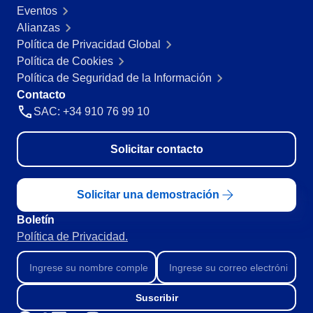
Customer
ISO 55000
Eventos
Data Lab
Data Lab
Alianzas
Drive
Política de Privacidad Global
FMEA
ISO 22301
Política de Cookies
Drive
Gamification
Política de Seguridad de la Información
Incident
Contacto
ISO 26000
Inspection
FMEA
SAC: +34 910 76 99 10
Kanban
Knowledge Base
ITIL
Gamification
Solicitar contacto
Maintenance
Meeting
Inspection
ISO 10015
MSA
Solicitar una demostración
OKR
PDM
Boletín
Kanban
ISO 45001
Portfolio
Política de Privacidad.
Protocol
Knowledge Base
Request
BPMN
Requirement
Suscribir
Maintenance
SPC