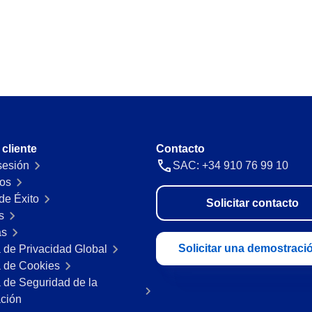
Requirement
automáticas y gestiona
Identifica y gestiona los requisitos l
nada ni nadie.
Storeroom
 con precisión y
Supervisa tu inventario en tiempo rea
Supply
 cliente
Contacto
s en un único panel.
Optimiza el registro y gestión de sum
 sesión
SAC: +34 910 76 99 10
os
de Éxito
Solicitar contacto
acturación con
s
as
Solicitar una demostraci
a de Privacidad Global
a de Cookies
a de Seguridad de la
ación