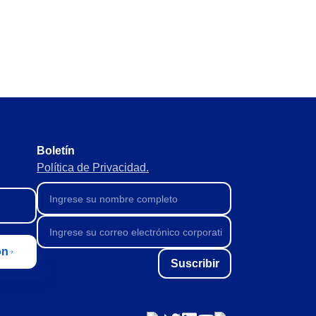
egales y normativos sin omitir
l para evitar faltas o excesos.
Boletín
inistros para mantener el flujo.
Política de Privacidad.
ón
Suscribir