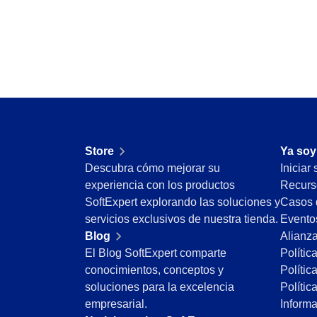
Storeroom
Request
Supplier
Centraliza solicitudes, recibe notificaciones 
Supply
pendientes.
Time Control
Agronegocio
SPC
Alimentos y Bebidas
Implementa controles estadísticos de proceso
Automotriz
agilidad.
Energía y Servicios Públicos
Farmacéutica y Ciencias de la Vida
Supplier
Store
Ya soy
Ingeniería y Construcción
Centraliza datos y documentos de proveedore
Descubra cómo mejorar su
Iniciar
Manufactura
experiencia con los productos
Recurs
Sector Público
Time Control
SoftExpert explorando las soluciones y
Casos 
Servicios de Salud
Optimiza el registro de horas y el control de f
servicios exclusivos de nuestra tienda.
Evento
Servicios Financieros
facilidad.
Blog
Alianz
Tecnología
El Blog SoftExpert comparte
Polític
Transporte y Logística
conocimientos, conceptos y
Polític
Aeroespacial y Defensa
soluciones para la excelencia
Polític
Bienes de Consumo
empresarial.
Inform
Educación