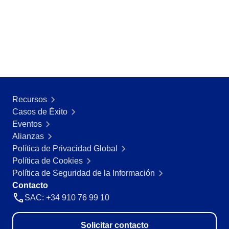
ISO 14971
Storeroom
Supplier
Meeting
Supply
ISO 37001
Time Control
MSA
Agronegocio
Alimentos y Bebidas
COBIT
OKR
Automotriz
Energía y Servicios Públicos
Recursos
ISO 31000
Farmacéutica y Ciencias de la Vida
PDM
Casos de Éxito
Ingeniería y Construcción
Eventos
Manufactura
CBOK
Portfolio
Alianzas
Sector Público
Política de Privacidad Global
Servicios de Salud
Política de Cookies
Protocol
Servicios Financieros
Política de Seguridad de la Información
Tecnología
Contacto
Transporte y Logística
Request
SAC: +34 910 76 99 10
Aeroespacial y Defensa
Bienes de Consumo
Requirement
Solicitar contacto
Educación