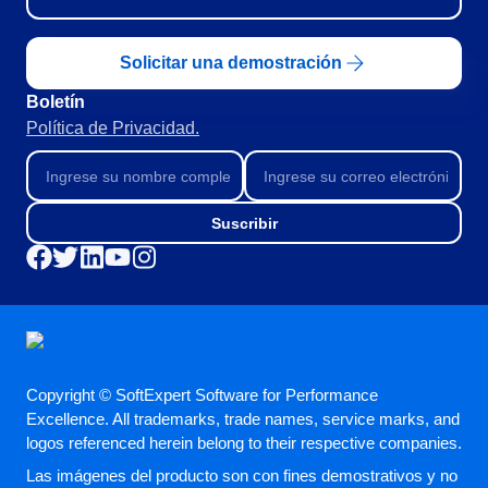
Minería y Metales
SPC
Productos Químicos
Solicitar una demostración
Servicios y Consultoría
Venta minorista, mayorista y distribución
Boletín
Storeroom
FDA 21 CFR Part 11
Política de Privacidad.
SOX
Supplier
RGPD
FDA 21 CFR Part 820
Suscribir
Supply
ISO 9001
ISO 27001
IATF 16949
Time Control
ISO 22000
ISO 42001
ISO 50001
ISO/IEC 17025
Copyright © SoftExpert Software for Performance
FSSC 22000
Excellence. All trademarks, trade names, service marks, and
COSO
logos referenced herein belong to their respective companies.
ISO 14001
Las imágenes del producto son con fines demostrativos y no