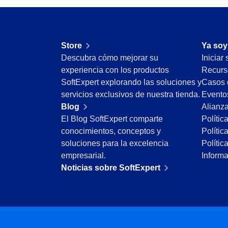
Minería y Metales
Productos Químicos
Servicios y Consultoría
Store
Ya soy
Venta minorista, mayorista y distribución
Descubra cómo mejorar su
Iniciar
FDA 21 CFR Part 11
experiencia con los productos
Recurs
SOX
SoftExpert explorando las soluciones y
Casos 
RGPD
servicios exclusivos de nuestra tienda.
Evento
FDA 21 CFR Part 820
Blog
Alianz
ISO 9001
El Blog SoftExpert comparte
Polític
ISO 27001
conocimientos, conceptos y
Polític
IATF 16949
soluciones para la excelencia
Polític
ISO 22000
empresarial.
Inform
ISO 42001
Noticias sobre SoftExpert
ISO 50001
ISO/IEC 17025
FSSC 22000
COSO
ISO 14001