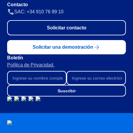
CBOK
Contacto
Automatización de Procesos
SAC: +34 910 76 99 10
Entrenamientos
Personalización de la Aplicación
Solicitar contacto
Paquete de Horas de Servicios
Soporte
Consultoría de Aplicación
Solicitar una demostración
Integración
Boletín
Outsourcing
Política de Privacidad.
Validación de Sistemas Informáticos
Casos de Éxito
Materiales
Demo corporativa
Suscribir
Store
Blog
Herramientas
Noticias
Glossary