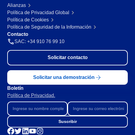
Alianzas
Minería y Metales
SPC
Política de Privacidad Global
Productos Químicos
Política de Cookies
Servicios y Consultoría
Política de Seguridad de la Información
Venta minorista, mayorista y distribución
Storeroom
Contacto
FDA 21 CFR Part 11
SAC: +34 910 76 99 10
SOX
Supplier
RGPD
FDA 21 CFR Part 820
Solicitar contacto
Supply
ISO 9001
ISO 27001
Solicitar una demostración
IATF 16949
Time Control
ISO 22000
Boletín
ISO 42001
Política de Privacidad.
ISO 50001
ISO/IEC 17025
FSSC 22000
COSO
Suscribir
ISO 14001