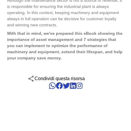
Although the maintenance sector is not a source of revenue, it
Six Sigma
Performance
is responsible for ensuring the industrial plant is always
Convalida
Gestione del Lavoro – CWM
Archive
Prodotti Chimici
Process
operating. In this context, keeping machinery and equipment
Raggiungi la Conformità Normativa e l'Efficienza dei Costi: I Serviz
always in full operation can be decisive for customer loyalty
Project
Validazione di SoftExpert per Sistemi Elettronici.
PMBOK
and winning new contracts.
Risk
Salute, Sicurezza e Ambiente - EHSM
Asset
Servizi e Consulenza
Survey
With that in mind, we've prepared this eBook showing the
importance of asset management and 7 strategies that
Training
BSC
Sviluppo umano - HDM
BRM
Servizi Sanitari
you can implement to optimize the performance of
Workflow
machinery and equipment, extend their lifespan, and help
AppBuilder
your company save money.
Chatbot
Trasporto e Logistica
ISO 55000
APQP-PPAP
Archive
Problem
Copilot AI
Commercio al dettaglio, all’ingrosso e distribuzione
Condividi questa risorsa
CBOK
Asset
BRM
Capture
Calibration
BPMN
Chatbot
Competence
Copilot AI
ISO 14971
Capture
Competence
Customer