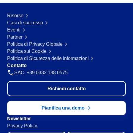
Servizi e Consulenza
SPC
Servizi Sanitari
Risorse
Trasporto e Logistica
Casi di successo
Commercio al dettaglio, all’ingrosso e distribuzione
Storeroom
Eventi
ISO 9001
Partner
ISO 27001
Politica di Privacy Globale
Supplier
IATF 16949
Politica sui Cookie
ISO 22000
Politica di Sicurezza delle Informazioni
Supply
ISO 42001
Contatto
ISO 50001
SAC: +39 0332 188 0575
ISO/IEC 17025
Time Control
FSSC 22000
Richiedi contatto
COSO
ISO 14001
ISO 15189
Pianifica una demo
Six Sigma
Newsletter
PMBOK
Privacy Policy.
BSC