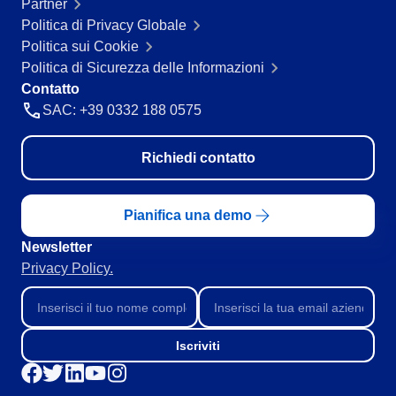
Partner
Servizi e Consulenza
Politica di Privacy Globale
SPC
Servizi Sanitari
Politica sui Cookie
Trasporto e Logistica
Politica di Sicurezza delle Informazioni
Commercio al dettaglio, all’ingrosso e distribuzione
Storeroom
Contatto
ISO 9001
SAC: +39 0332 188 0575
ISO 27001
Supplier
IATF 16949
Richiedi contatto
ISO 22000
Supply
ISO 42001
ISO 50001
Pianifica una demo
ISO/IEC 17025
Time Control
Newsletter
FSSC 22000
Privacy Policy.
COSO
ISO 14001
ISO 15189
Six Sigma
Iscriviti
PMBOK
BSC