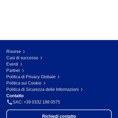
ISO 37001
Storeroom
Supplier
Meeting
Supply
ISO 13485
Time Control
MSA
Aerospaziale e Difesa
Agroindustria
ISO 45001
OKR
Alimenti e Bevande
Automobilistico
Risorse
ISO 20000
Beni di Consumo
PDM
Casi di successo
Educazione
Eventi
Energia e Utilità Pubblica
ISO 31000
Portfolio
Partner
Estrazione di Minerali e Metallurgia
Politica di Privacy Globale
Farmaceutica e Scienze della Vita
Politica sui Cookie
Protocol
Servizi Finanziari
Politica di Sicurezza delle Informazioni
Settore Pubblico
Contatto
Tecnologia
Request
SAC: +39 0332 188 0575
Ingegneria e Costruzione
Produzione
Requirement
Richiedi contatto
Prodotti Chimici