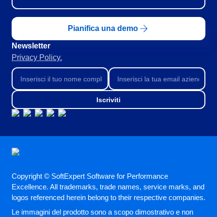
Servizi e Consulenza
SPC
Servizi Sanitari
Pianifica una demo
Trasporto e Logistica
Commercio al dettaglio, all’ingrosso e distribuzione
Storeroom
Newsletter
ISO 9001
Privacy Policy.
ISO 27001
Supplier
IATF 16949
ISO 22000
Iscriviti
Supply
ISO 42001
ISO 50001
ISO/IEC 17025
Time Control
FSSC 22000
COSO
ISO 14001
ISO 15189
Copyright © SoftExpert Software for Performance
Six Sigma
Excellence. All trademarks, trade names, service marks, and
PMBOK
logos referenced herein belong to their respective companies.
BSC
Le immagini del prodotto sono a scopo dimostrativo e non