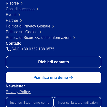
Risorse
Servizi e Consulenza
Casi di successo
SPC
Servizi Sanitari
Eventi
Trasporto e Logistica
Partner
Commercio al dettaglio, all’ingrosso e distribuzione
Storeroom
Politica di Privacy Globale
ISO 9001
Politica sui Cookie
ISO 27001
Supplier
Politica di Sicurezza delle Informazioni
IATF 16949
Contatto
ISO 22000
SAC: +39 0332 188 0575
Supply
ISO 42001
ISO 50001
ISO/IEC 17025
Richiedi contatto
Time Control
FSSC 22000
COSO
Pianifica una demo
ISO 14001
ISO 15189
Newsletter
Six Sigma
Privacy Policy.
PMBOK
BSC