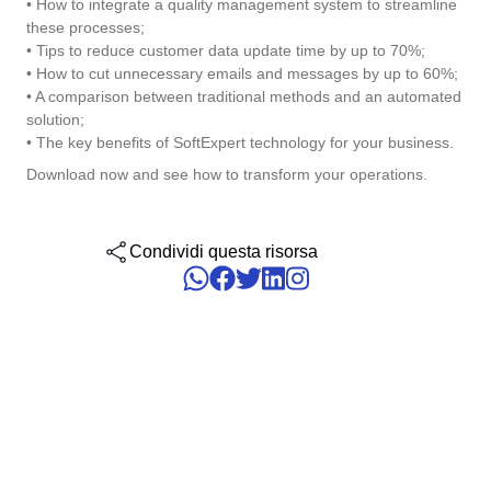
• How to integrate a quality management system to streamline
Six Sigma
Performance
these processes;
Convalida
Gestione del Lavoro – CWM
Archive
Prodotti Chimici
Process
• Tips to reduce customer data update time by up to 70%;
Raggiungi la Conformità Normativa e l'Efficienza dei Costi: I Serviz
Project
• How to cut unnecessary emails and messages by up to 60%;
Validazione di SoftExpert per Sistemi Elettronici.
PMBOK
• A comparison between traditional methods and an automated
Risk
Salute, Sicurezza e Ambiente - EHSM
Asset
Servizi e Consulenza
solution;
Survey
• The key benefits of SoftExpert technology for your business.
Training
BSC
Sviluppo umano - HDM
BRM
Servizi Sanitari
Download now and see how to transform your operations.
Workflow
AppBuilder
Chatbot
Trasporto e Logistica
ISO 55000
APQP-PPAP
Condividi questa risorsa
Archive
Problem
Copilot AI
Commercio al dettaglio, all’ingrosso e distribuzione
CBOK
Asset
BRM
Capture
Calibration
BPMN
Chatbot
Competence
Copilot AI
ISO 14971
Capture
Competence
Customer