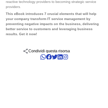
reactive technology providers to becoming strategic service
Six Sigma
Performance
providers.
Convalida
Gestione del Lavoro – CWM
Archive
Prodotti Chimici
Process
Raggiungi la Conformità Normativa e l'Efficienza dei Costi: I Serviz
This eBook introduces 7 crucial elements that will help
Project
Validazione di SoftExpert per Sistemi Elettronici.
your company transform IT service management by
PMBOK
Risk
Salute, Sicurezza e Ambiente - EHSM
Asset
Servizi e Consulenza
preventing negative impacts on the business, delivering
Survey
better service to customers and leveraging business
Training
results. Get it now!
BSC
Sviluppo umano - HDM
BRM
Servizi Sanitari
Workflow
AppBuilder
Chatbot
Trasporto e Logistica
ISO 55000
APQP-PPAP
Condividi questa risorsa
Archive
Problem
Copilot AI
Commercio al dettaglio, all’ingrosso e distribuzione
CBOK
Asset
BRM
Capture
Calibration
BPMN
Chatbot
Competence
Copilot AI
ISO 14971
Capture
Competence
Customer