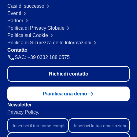
Servizi e Consulenza
Casi di successo
SPC
Servizi Sanitari
Eventi
Trasporto e Logistica
Partner
Commercio al dettaglio, all’ingrosso e distribuzione
Politica di Privacy Globale
Storeroom
ISO 9001
Politica sui Cookie
ISO 27001
Politica di Sicurezza delle Informazioni
Supplier
IATF 16949
Contatto
ISO 22000
SAC: +39 0332 188 0575
Supply
ISO 42001
ISO 50001
Richiedi contatto
ISO/IEC 17025
Time Control
FSSC 22000
COSO
Pianifica una demo
ISO 14001
Newsletter
ISO 15189
Privacy Policy.
Six Sigma
PMBOK
BSC