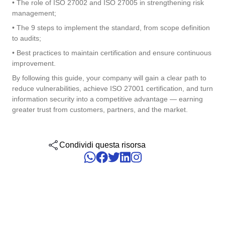
• The role of ISO 27002 and ISO 27005 in strengthening risk
Six Sigma
Performance
management;
Convalida
Gestione del Lavoro – CWM
Archive
Prodotti Chimici
Process
• The 9 steps to implement the standard, from scope definition
Raggiungi la Conformità Normativa e l'Efficienza dei Costi: I Serviz
Project
Validazione di SoftExpert per Sistemi Elettronici.
to audits;
PMBOK
Risk
Salute, Sicurezza e Ambiente - EHSM
Asset
Servizi e Consulenza
• Best practices to maintain certification and ensure continuous
Survey
improvement.
Training
BSC
Sviluppo umano - HDM
BRM
Servizi Sanitari
By following this guide, your company will gain a clear path to
Workflow
reduce vulnerabilities, achieve ISO 27001 certification, and turn
AppBuilder
information security into a competitive advantage — earning
Chatbot
Trasporto e Logistica
ISO 55000
APQP-PPAP
greater trust from customers, partners, and the market.
Archive
Problem
Copilot AI
Commercio al dettaglio, all’ingrosso e distribuzione
CBOK
Asset
Condividi questa risorsa
BRM
Capture
Calibration
BPMN
Chatbot
Competence
Copilot AI
ISO 14971
Capture
Competence
Customer