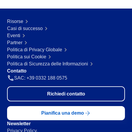
Servizi e Consulenza
SPC
Servizi Sanitari
Trasporto e Logistica
Risorse
Commercio al dettaglio, all’ingrosso e distribuzione
Storeroom
Casi di successo
ISO 9001
Eventi
ISO 27001
Partner
Supplier
IATF 16949
Politica di Privacy Globale
ISO 22000
Politica sui Cookie
Supply
ISO 42001
Politica di Sicurezza delle Informazioni
ISO 50001
Contatto
ISO/IEC 17025
Time Control
SAC: +39 0332 188 0575
FSSC 22000
COSO
Richiedi contatto
ISO 14001
ISO 15189
Six Sigma
Pianifica una demo
PMBOK
Newsletter
BSC
Privacy Policy.