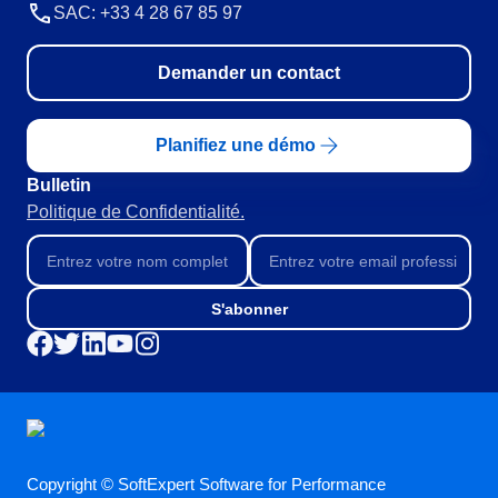
RGPD
SAC: +33 4 28 67 85 97
Pack Heures de Service
Conseil et Mise en œuvre
Demander un contact
Outsourcing
Automatisation des Processus
Support
Planifiez une démo
Validation
Bulletin
Training
Politique de Confidentialité.
Service de Personnalisation
Intégration
Cas a Succes
Matériaux
S'abonner
Démo d'entreprise
Store
Blog
Outils
Newsletter
Glossary
Copyright © SoftExpert Software for Performance