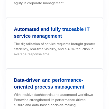
solutions.
agility in corporate management
Six Sigma
Performance
Gestion des services d'entreprise - ESM
Archive
Ingénierie et Construction
Process
Service de Personnalisation
Project
Maximisez les avantages avec une personnalisation experte : de
PMBOK
Risk
Gestion du Travail Collaboratif - CWM
Asset
Produits Chimiques
solutions sur mesure pour améliorer la performance des système
Survey
SoftExpert.
Automated and fully traceable IT
Training
BSC
service management
Santé, Sécurité et Environnement - EHSM
BRM
Services de Santé
Workflow
Intégration
The digitalization of service requests brought greater
AppBuilder
Les services d'intégration intègrent les solutions SoftExpert avec
efficiency, real-time visibility, and a 45% reduction in
Chatbot
Services et Conseil
ISO 26000
APQP-PPAP
d'autres applications.
average response time
Problem
Archive
Copilot AI
Transport et Logistique
ITIL
Asset
BRM
Capture
Data-driven and performance-
Calibration
ISO 14971
Chatbot
oriented process management
Competence
Copilot AI
With intuitive dashboards and automated workflows,
ISO 45001
Capture
Petrovina strengthened its performance-driven
Competence
Customer
culture and data-based decision-making