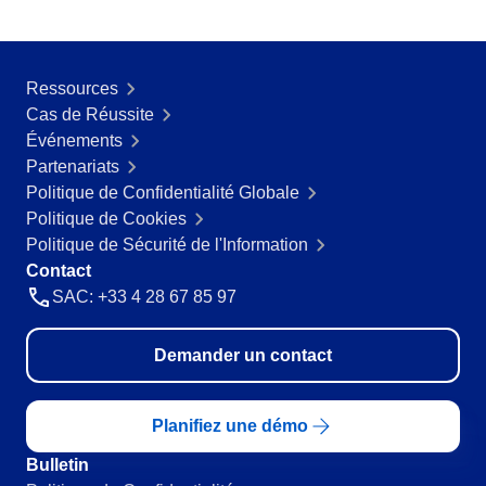
RGPD
Pack Heures de Service
Conseil et Mise en œuvre
Ressources
Outsourcing
Cas de Réussite
Automatisation des Processus
Événements
Support
Partenariats
Validation
Politique de Confidentialité Globale
Training
Politique de Cookies
Service de Personnalisation
Politique de Sécurité de l'Information
Intégration
Contact
Cas a Succes
SAC: +33 4 28 67 85 97
Matériaux
Démo d'entreprise
Store
Demander un contact
Blog
Outils
Planifiez une démo
Newsletter
Glossary
Bulletin