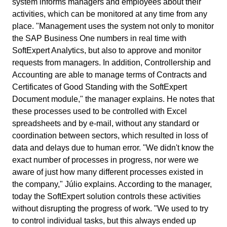
system informs managers and employees about their
Six Sigma
Performance
activities, which can be monitored at any time from any
Convalida
Gestione del Lavoro – CWM
Archive
Prodotti Chimici
Process
place. "Management uses the system not only to monitor
Raggiungi la Conformità Normativa e l'Efficienza dei Costi: I Serviz
Project
the SAP Business One numbers in real time with
Validazione di SoftExpert per Sistemi Elettronici.
PMBOK
Risk
Salute, Sicurezza e Ambiente - EHSM
Asset
Servizi e Consulenza
SoftExpert Analytics, but also to approve and monitor
Survey
requests from managers. In addition, Controllership and
Training
BSC
Accounting are able to manage terms of Contracts and
Sviluppo umano - HDM
BRM
Servizi Sanitari
Workflow
Certificates of Good Standing with the SoftExpert
AppBuilder
Document module," the manager explains. He notes that
Chatbot
Trasporto e Logistica
ISO 55000
APQP-PPAP
these processes used to be controlled with Excel
Archive
spreadsheets and by e-mail, without any standard or
Problem
Copilot AI
Commercio al dettaglio, all’ingrosso e distribuzione
coordination between sectors, which resulted in loss of
CBOK
Asset
data and delays due to human error. "We didn't know the
BRM
exact number of processes in progress, nor were we
Capture
Calibration
BPMN
aware of just how many different processes existed in
Chatbot
the company," Júlio explains. According to the manager,
Competence
Copilot AI
today the SoftExpert solution controls these activities
ISO 14971
Capture
without disrupting the progress of work. "We used to try
Competence
Customer
to control individual tasks, but this always ended up