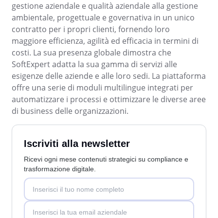
ISO 37001
gestione aziendale e qualità aziendale alla gestione
Storeroom
ambientale, progettuale e governativa in un unico
Supplier
Meeting
contratto per i propri clienti, fornendo loro
Supply
ISO 13485
maggiore efficienza, agilità ed efficacia in termini di
Time Control
MSA
costi. La sua presenza globale dimostra che
Aerospaziale e Difesa
SoftExpert adatta la sua gamma di servizi alle
Agroindustria
ISO 45001
OKR
esigenze delle aziende e alle loro sedi. La piattaforma
Alimenti e Bevande
offre una serie di moduli multilingue integrati per
Automobilistico
ISO 20000
automatizzare i processi e ottimizzare le diverse aree
Beni di Consumo
PDM
di business delle organizzazioni.
Educazione
Energia e Utilità Pubblica
ISO 31000
Portfolio
Estrazione di Minerali e Metallurgia
Iscriviti alla newsletter
Farmaceutica e Scienze della Vita
Protocol
Servizi Finanziari
Ricevi ogni mese contenuti strategici su compliance e
Settore Pubblico
trasformazione digitale.
Tecnologia
Request
Ingegneria e Costruzione
Produzione
Requirement
Prodotti Chimici