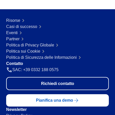
ISO 55000
CBOK
BPMN
ISO 14971
Risorse
ISO 19011
Casi di successo
AS9100
Eventi
ISO 22301
Partner
ISO 26000
Politica di Privacy Globale
ITIL
Politica sui Cookie
COBIT
Politica di Sicurezza delle Informazioni
ISO 10015
Contatto
ISO 37001
SAC: +39 0332 188 0575
ISO 13485
ISO 45001
Richiedi contatto
ISO 20000
ISO 31000
FDA 21 CFR Part 11
Pianifica una demo
FDA 21 CFR Part 820
Newsletter
GDPR