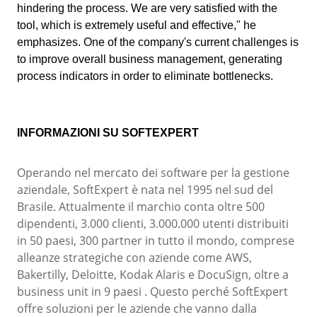
Customer
hindering the process. We are very satisfied with the
ISO 19011
Data Lab
tool, which is extremely useful and effective," he
Data Lab
FMEA
emphasizes. One of the company's current challenges is
Drive
AS9100
to improve overall business management, generating
FMEA
Gamification
process indicators in order to eliminate bottlenecks.
Incident
ISO 22301
Inspection
Drive
Kanban
INFORMAZIONI SU SOFTEXPERT
Knowledge Base
ISO 26000
Gamification
Maintenance
Operando nel mercato dei software per la gestione
Meeting
Inspection
ITIL
aziendale, SoftExpert è nata nel 1995 nel sud del
MSA
Brasile. Attualmente il marchio conta oltre 500
OKR
dipendenti, 3.000 clienti, 3.000.000 utenti distribuiti
PDM
Kanban
COBIT
in 50 paesi, 300 partner in tutto il mondo, comprese
Portfolio
alleanze strategiche con aziende come AWS,
Protocol
Knowledge Base
Bakertilly, Deloitte, Kodak Alaris e DocuSign, oltre a
Request
ISO 10015
business unit in 9 paesi . Questo perché SoftExpert
Requirement
Maintenance
offre soluzioni per le aziende che vanno dalla
SPC